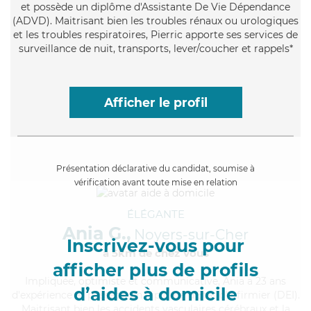
et possède un diplôme d'Assistante De Vie Dépendance
(ADVD). Maitrisant bien les troubles rénaux ou urologiques
et les troubles respiratoires, Pierric apporte ses services de
surveillance de nuit, transports, lever/coucher et rappels*
Afficher le profil
Présentation déclarative du candidat, soumise à
vérification avant toute mise en relation
ÉLÉGANTE
Ania G.,
Noyers-sur-Cher
Inscrivez-vous pour
à 5km de chez Vous
afficher plus de profils
Impliquée
, optimiste et communicative, Ania a 23 ans
d’aides à domicile
d'expérience et possède un diplôme d'Etat d'infirmier (DEI).
Maitrisant bien les accidents vasculaires cérébraux et la