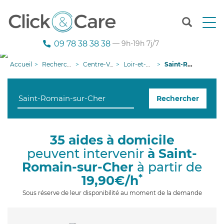
T
o
g
09 78 38 38 38
— 9h-19h 7j/7
g
l
Accueil
Recherche aide à domicile
Centre-Val de Loire
Loir-et-Cher
Saint-Romain-sur-Cher
e
n
a
Rechercher
v
i
g
a
35 aides à domicile
t
peuvent intervenir
à Saint-
i
o
Romain-sur-Cher
à partir de
n
*
19,90€/h
Sous réserve de leur disponibilité au moment de la demande