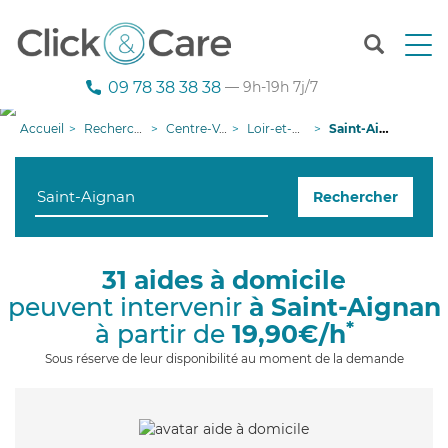
T
o
g
09 78 38 38 38
— 9h-19h 7j/7
g
l
Accueil
Recherche aide à domicile
Centre-Val de Loire
Loir-et-Cher
Saint-Aignan
e
n
a
Rechercher
v
i
g
a
31 aides à domicile
t
peuvent intervenir
à Saint-Aignan
i
o
*
à partir de
19,90€/h
n
Sous réserve de leur disponibilité au moment de la demande