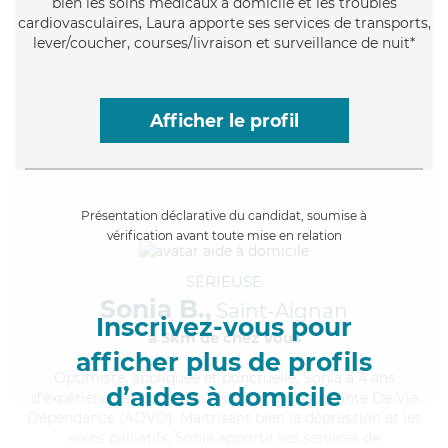
bien les soins médicaux à domicile et les troubles
cardiovasculaires, Laura apporte ses services de transports,
lever/coucher, courses/livraison et surveillance de nuit*
Afficher le profil
Présentation déclarative du candidat, soumise à
vérification avant toute mise en relation
SÉRIEUSE
Sonia B.,
Saint-Aignan
Inscrivez-vous pour
à 5km de chez Vous
afficher plus de profils
Optimiste
, appliquée et ponctuelle, Sonia a 4 ans
d’aides à domicile
d'expérience et possède un diplôme d'Assistante De Vie
Dépendance (ADVD). Maitrisant bien la dépression et les
soins palliatifs, Sonia apporte ses services de