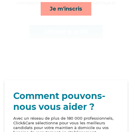
compagnie/loisirs, mobilité, toilette/habillage et
Je m'inscris
lessive/repassage*
Afficher le profil
Comment pouvons-
nous vous aider ?
Avec un réseau de plus de 180 000 professionnels,
Click&Care sélectionne pour vous les meilleurs
candidats pour votre maintien à domicile ou vos