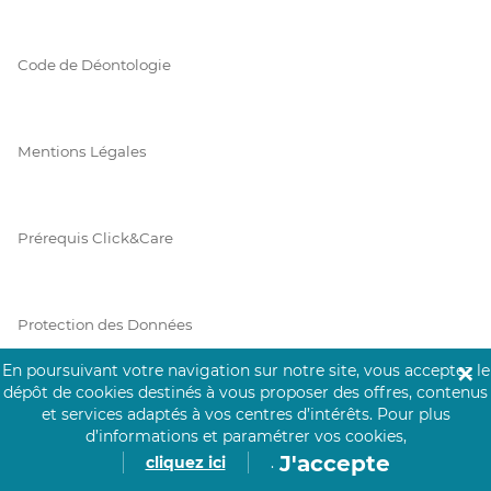
Code de Déontologie
Mentions Légales
Prérequis Click&Care
Protection des Données
En poursuivant votre navigation sur notre site, vous acceptez le
✕
dépôt de cookies destinés à vous proposer des offres, contenus
Vie Privée
et services adaptés à vos centres d’intérêts.
Pour plus
d’informations et paramétrer vos cookies,
J'accepte
cliquez ici
.