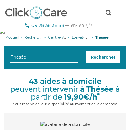
T
o
g
09 78 38 38 38
— 9h-19h 7j/7
g
l
Accueil
Recherche aide à domicile
Centre-Val de Loire
Loir-et-Cher
Thésée
e
n
a
Rechercher
v
i
g
a
43 aides à domicile
t
peuvent intervenir
à Thésée
à
i
o
*
partir de
19,90€/h
n
Sous réserve de leur disponibilité au moment de la demande