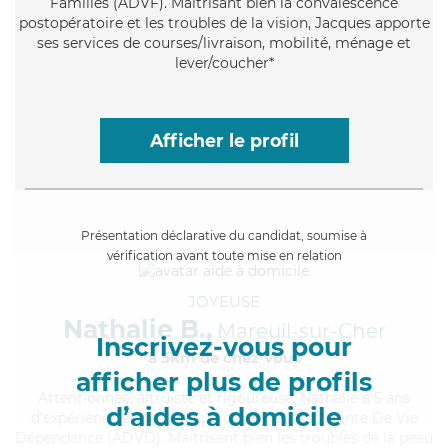
Familles (ADVF). Maitrisant bien la convalescence
postopératoire et les troubles de la vision, Jacques apporte
ses services de courses/livraison, mobilité, ménage et
lever/coucher*
Afficher le profil
Présentation déclarative du candidat, soumise à
vérification avant toute mise en relation
JOYEUSE
Nathalie B.,
Mareuil-sur-Cher
Inscrivez-vous pour
à 5km de chez Vous
afficher plus de profils
Attentionnée
, altruiste et rigoureuse, Nathalie a 5 ans
d’aides à domicile
d'expérience et possède un diplôme d'Assistante De Vie
Dépendance (ADVD). Maitrisant bien les troubles de la peau