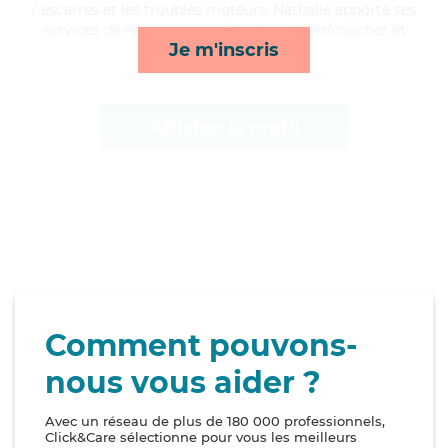
/ escarres et les troubles moteurs, Nathalie apporte ses
services de repas, courses/livraison, lever/coucher et
Je m'inscris
lessive/repassage*
Afficher le profil
Comment pouvons-
nous vous aider ?
Avec un réseau de plus de 180 000 professionnels,
Click&Care sélectionne pour vous les meilleurs