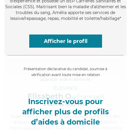
d'expérience et possède un BEP Carrières Sanitaires et
Sociales (CSS). Maitrisant bien la maladie d'alzheimer et les
troubles du sang, Amélia apporte ses services de
lessive/repassage, repas, mobilité et toilette/habillage*
Afficher le profil
Présentation déclarative du candidat, soumise à
vérification avant toute mise en relation
ÉLÉGANTE
Elisabeth O.,
Francueil
Inscrivez-vous pour
à 5km de chez Vous
afficher plus de profils
Expérimentée
, fiable et chaleureuse, Elisabeth a 5 ans
d’aides à domicile
d'expérience et possède un diplôme d'Aide Médico-
Psychologique (AMP). Maitrisant bien la convalescence