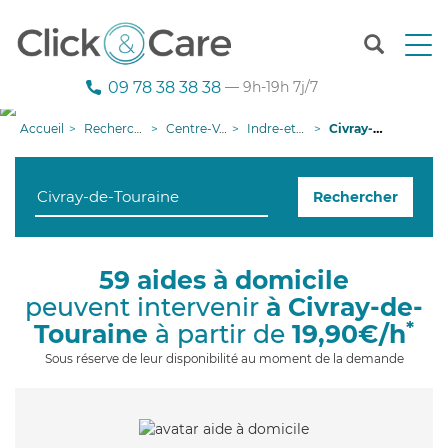
T
o
g
09 78 38 38 38
— 9h-19h 7j/7
g
l
Accueil
Recherche aide à domicile
Centre-Val de Loire
Indre-et-Loire
Civray-de-Touraine
e
n
a
Rechercher
v
i
g
a
59 aides à domicile
t
peuvent intervenir
à Civray-de-
i
o
*
Touraine
à partir de
19,90€/h
n
Sous réserve de leur disponibilité au moment de la demande