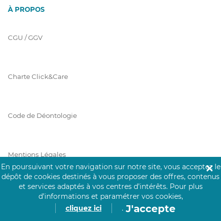
À PROPOS
CGU / GGV
Charte Click&Care
Code de Déontologie
Mentions Légales
En poursuivant votre navigation sur notre site, vous acceptez le
✕
dépôt de cookies destinés à vous proposer des offres, contenus
et services adaptés à vos centres d’intérêts.
Pour plus
Prérequis Click&Care
d’informations et paramétrer vos cookies,
J'accepte
cliquez ici
.