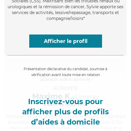
Sociales (CSS). Maitrisant bien les troubles rénaux ou
urologiques et la rémission de cancer, Sylvie apporte ses
services de activités, lessive/repassage, transports et
compagnie/loisirs*
Afficher le profil
Présentation déclarative du candidat, soumise à
vérification avant toute mise en relation
ALTRUISTE
Maxime K.,
Limeray
Inscrivez-vous pour
à 5km de chez Vous
afficher plus de profils
Impliqué
, fiable et polyvalent, Maxime a 6 ans d'expérience
d’aides à domicile
et possède un BEP Carrières Sanitaires et Sociales (CSS).
Maitrisant bien la sclérose latérale amyotrophique et la