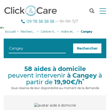
T
o
g
09 78 38 38 38
— 9h-19h 7j/7
g
l
Accueil
Recherche aide à domicile
Centre-Val de Loire
Indre-et-Loire
Cangey
e
n
a
Rechercher
v
i
g
a
58 aides à domicile
t
peuvent intervenir
à Cangey
à
i
o
*
partir de
19,90€/h
n
Sous réserve de leur disponibilité au moment de la demande