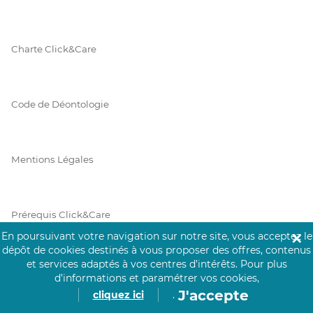
Charte Click&Care
Code de Déontologie
Mentions Légales
Prérequis Click&Care
En poursuivant votre navigation sur notre site, vous acceptez le
✕
dépôt de cookies destinés à vous proposer des offres, contenus
et services adaptés à vos centres d’intérêts.
Pour plus
Protection des Données
d’informations et paramétrer vos cookies,
J'accepte
cliquez ici
.