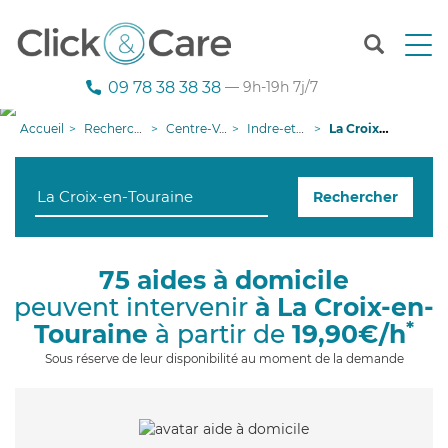
T
o
g
09 78 38 38 38
— 9h-19h 7j/7
g
l
Accueil
Recherche aide à domicile
Centre-Val de Loire
Indre-et-Loire
La Croix-en-Touraine
e
n
a
Rechercher
v
i
g
a
75 aides à domicile
t
peuvent intervenir
à La Croix-en-
i
o
*
Touraine
à partir de
19,90€/h
n
Sous réserve de leur disponibilité au moment de la demande