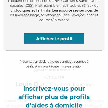
d'expérience et possède un BEP Carrières Sanitaires et
Sociales (CSS). Maitrisant bien les troubles rénaux ou
urologiques et l'arthrite, Lea apporte ses services de
lessive/repassage, toilette/habillage, lever/coucher et
courses/livraison*
Afficher le profil
Présentation déclarative du candidat, soumise à
vérification avant toute mise en relation
ALTRUISTE
Louis Q.,
La Croix-en-Touraine
Inscrivez-vous pour
à 5km de chez Vous
afficher plus de profils
Coopératif
, dévoué et ponctuel, Louis a 20 ans d'expérience
d’aides à domicile
et possède un diplôme d'Etat d'infirmier (DEI). Maitrisant