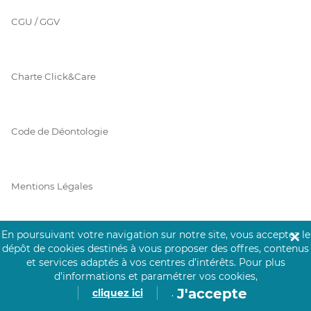
CGU / GGV
Charte Click&Care
Code de Déontologie
Mentions Légales
En poursuivant votre navigation sur notre site, vous acceptez le
✕
Prérequis Click&Care
dépôt de cookies destinés à vous proposer des offres, contenus
et services adaptés à vos centres d’intérêts.
Pour plus
d’informations et paramétrer vos cookies,
J'accepte
cliquez ici
.
Protection des Données