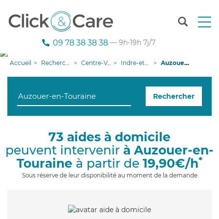
T
o
g
09 78 38 38 38
— 9h-19h 7j/7
g
l
Accueil
Recherche aide à domicile
Centre-Val de Loire
Indre-et-Loire
Auzouer-en-Touraine
e
n
a
Rechercher
v
i
g
a
73 aides à domicile
t
peuvent intervenir
à Auzouer-en-
i
o
*
Touraine
à partir de
19,90€/h
n
Sous réserve de leur disponibilité au moment de la demande