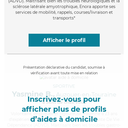
(ADVD). Maitrisant bien les troubles neurologiques et la
sclérose latérale amyotrophique, Enora apporte ses
services de mobilité, rappels, courses/livraison et
transports*
Afficher le profil
Présentation déclarative du candidat, soumise à
vérification avant toute mise en relation
SPORTIVE
Yasmine B.,
Auzouer-en-Touraine
Inscrivez-vous pour
à 5km de chez Vous
afficher plus de profils
Volontaire
, impliquée et rigoureuse, Yasmine a 23 ans
d’aides à domicile
d'expérience et possède un diplôme d'Assistante De Vie
Dépendance (ADVD). Maitrisant bien les troubles gastro-