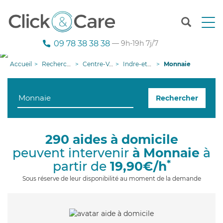
T
o
g
09 78 38 38 38
— 9h-19h 7j/7
g
l
Accueil
Recherche aide à domicile
Centre-Val de Loire
Indre-et-Loire
Monnaie
e
n
a
Rechercher
v
i
g
a
290 aides à domicile
t
peuvent intervenir
à Monnaie
à
i
o
*
partir de
19,90€/h
n
Sous réserve de leur disponibilité au moment de la demande