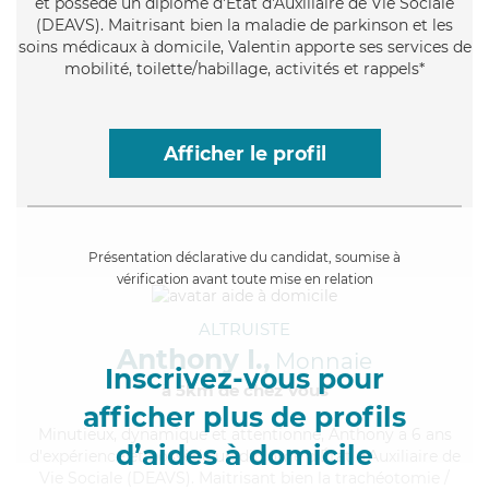
et possède un diplôme d'État d'Auxiliaire de Vie Sociale
(DEAVS). Maitrisant bien la maladie de parkinson et les
soins médicaux à domicile, Valentin apporte ses services de
mobilité, toilette/habillage, activités et rappels*
Afficher le profil
Présentation déclarative du candidat, soumise à
vérification avant toute mise en relation
ALTRUISTE
Anthony I.,
Monnaie
Inscrivez-vous pour
à 5km de chez Vous
afficher plus de profils
Minutieux
, dynamique et attentionné, Anthony a 6 ans
d’aides à domicile
d'expérience et possède un diplôme d'État d'Auxiliaire de
Vie Sociale (DEAVS). Maitrisant bien la trachéotomie /