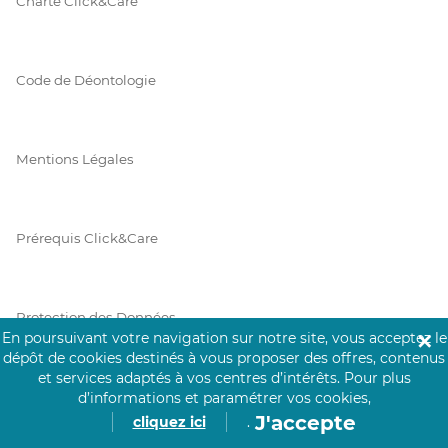
Charte Click&Care
Code de Déontologie
Mentions Légales
Prérequis Click&Care
Protection des Données
En poursuivant votre navigation sur notre site, vous acceptez le
✕
dépôt de cookies destinés à vous proposer des offres, contenus
et services adaptés à vos centres d’intérêts.
Pour plus
Vie Privée
d’informations et paramétrer vos cookies,
J'accepte
cliquez ici
.