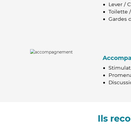
Lever / 
Toilette
Gardes d
Accomp
Stimulat
Promen
Discussio
Ils re