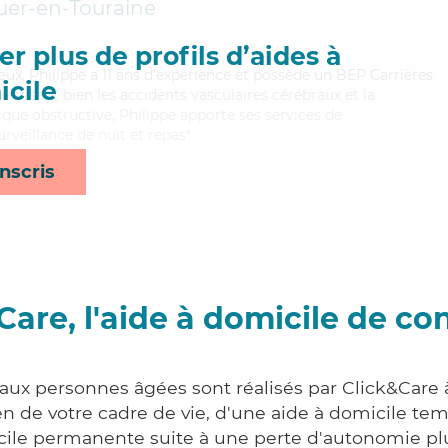
uer-en-Touraine
r plus de profils d’aides à
eux, Philippe a 11 ans d'expérience et possède un BEP Carrières
cile
aitrisant bien les accidents vasculaires cérébraux et la
e obstructive, Philippe apporte ses services de
urveillance de nuit et repas*
nscris
Care, l'aide à domicile de co
 aux personnes âgées sont réalisés par Click&Care 
 de votre cadre de vie, d'une aide à domicile tem
cile permanente suite à une perte d'autonomie pl