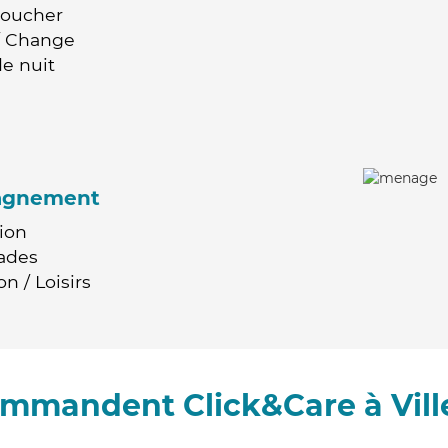
Coucher
 / Change
e nuit
agnement
ion
ades
n / Loisirs
commandent Click&Care à Vil