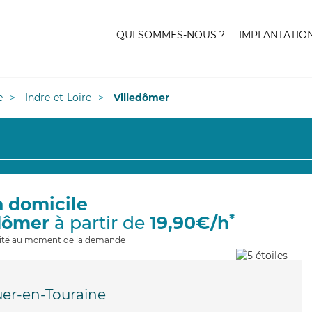
QUI SOMMES-NOUS ?
IMPLANTATIO
e
Indre-et-Loire
Villedômer
à domicile
*
edômer
à partir de
19,90€/h
ilité au moment de la demande
er-en-Touraine