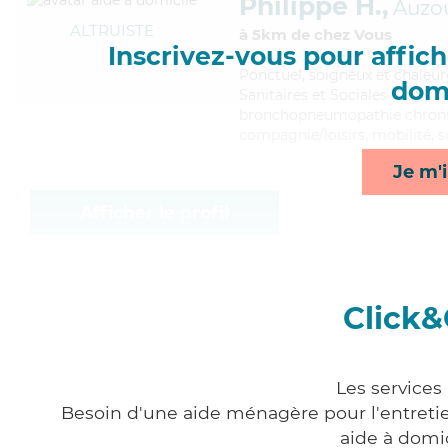
Philippe H.,
Auzo
ALTRUISTE
à 5km de chez Vous
Inscrivez-vous pour affiche
Ponctuel
, soigneux et chaleur
domi
Sanitaires et Sociales (CSS). M
bronchopneumopathie chroniqu
compagnie/loisirs, mobilité, s
Je m'i
Afficher le profil
Click&
Les services
Besoin d'une aide ménagère pour l'entretien
aide à domi