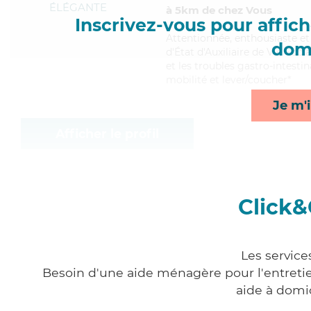
ÉLÉGANTE
à 5km de chez Vous
Inscrivez-vous pour affiche
Attentionnée
, enthousiaste e
domi
d'État d'Auxiliaire de Vie Soc
et les troubles gastro-intestin
mobilité et lever/coucher*
Je m'i
Afficher le profil
Click&
Les service
Besoin d'une aide ménagère pour l'entretien
aide à domi