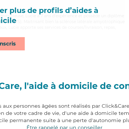
r plus de profils d’aides à
t minutieuse, Lucie a 7 ans d'expérience et possède un diplôme
cile
iale (DEAVS). Maitrisant bien la sclérose latérale amyotrophique
aux, Lucie apporte ses services de courses/livraison, repas,
nscris
Care, l'aide à domicile de co
s aux personnes âgées sont réalisés par Click&Car
 de votre cadre de vie, d'une aide à domicile tem
cile permanente suite à une perte d'autonomie pl
Être rappelé par un conseiller