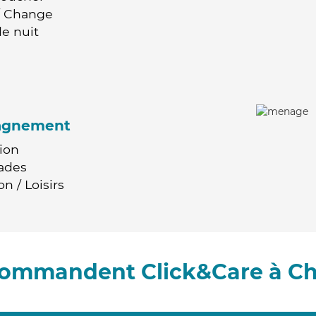
 / Change
e nuit
agnement
ion
ades
n / Loisirs
ecommandent Click&Care à C