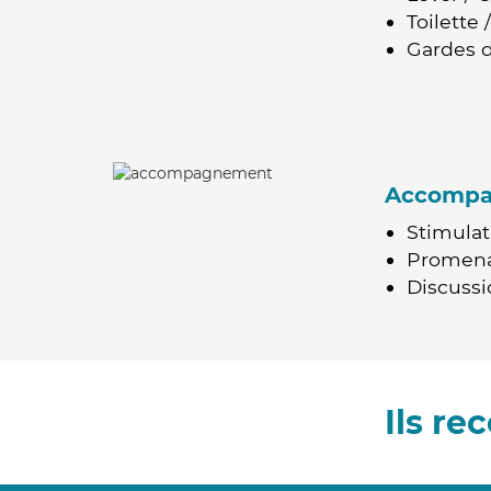
Toilette
Gardes d
Accomp
Stimulat
Promen
Discussio
Ils r