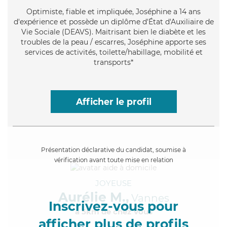
Optimiste
, fiable et impliquée, Joséphine a 14 ans
d'expérience et possède un diplôme d'État d'Auxiliaire de
Vie Sociale (DEAVS). Maitrisant bien le diabète et les
troubles de la peau / escarres, Joséphine apporte ses
services de activités, toilette/habillage, mobilité et
transports*
Afficher le profil
Présentation déclarative du candidat, soumise à
vérification avant toute mise en relation
JOYEUSE
Aurélie M.,
Vannes
Inscrivez-vous pour
à 5km de chez Vous
afficher plus de profils