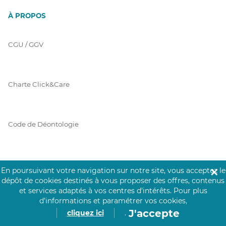
À PROPOS
CGU / GGV
Charte Click&Care
Code de Déontologie
Mentions Légales
En poursuivant votre navigation sur notre site, vous acceptez le
✕
dépôt de cookies destinés à vous proposer des offres, contenus
et services adaptés à vos centres d’intérêts.
Pour plus
d’informations et paramétrer vos cookies,
Prérequis Click&Care
J'accepte
cliquez ici
.