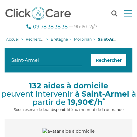
T
o
g
09 78 38 38 38
— 9h-19h 7j/7
g
l
Accueil
Recherche aide à domicile
Bretagne
Morbihan
Saint-Armel
e
n
a
Rechercher
v
i
g
a
132 aides à domicile
t
peuvent intervenir
à Saint-Armel
à
i
o
*
partir de
19,90€/h
n
Sous réserve de leur disponibilité au moment de la demande