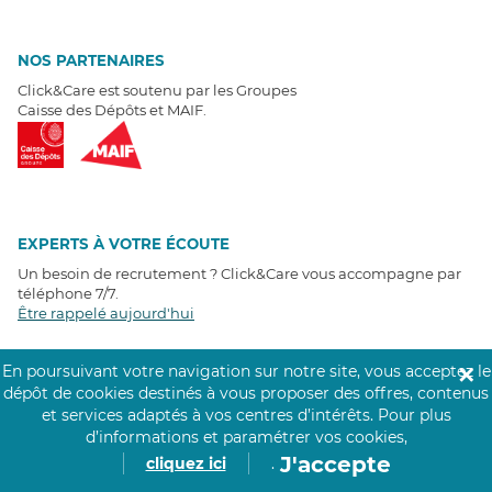
NOS PARTENAIRES
Click&Care est soutenu par les Groupes
Caisse des Dépôts et MAIF.
EXPERTS À VOTRE ÉCOUTE
Un besoin de recrutement ? Click&Care vous accompagne par
téléphone 7/7
.
Être rappelé aujourd'hui
En poursuivant votre navigation sur notre site, vous acceptez le
✕
T
É
MOIGNAGES CLIENTS
dépôt de cookies destinés à vous proposer des offres, contenus
et services adaptés à vos centres d’intérêts.
Pour plus
4,6
/5
d’informations et paramétrer vos cookies,
Avis clients
récoltés sur
J'accepte
cliquez ici
.
Google