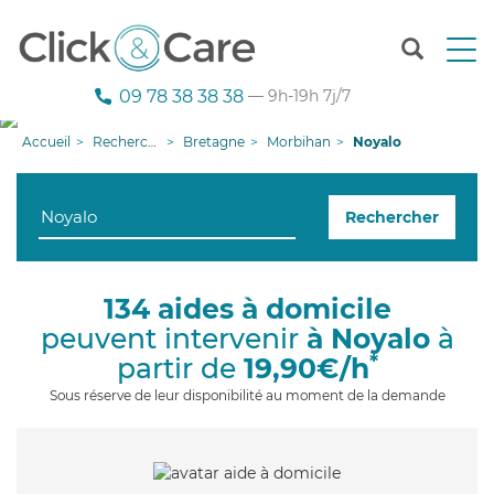
T
o
g
09 78 38 38 38
— 9h-19h 7j/7
g
l
Accueil
Recherche aide à domicile
Bretagne
Morbihan
Noyalo
e
n
a
Rechercher
v
i
g
a
134 aides à domicile
t
peuvent intervenir
à Noyalo
à
i
o
*
partir de
19,90€/h
n
Sous réserve de leur disponibilité au moment de la demande