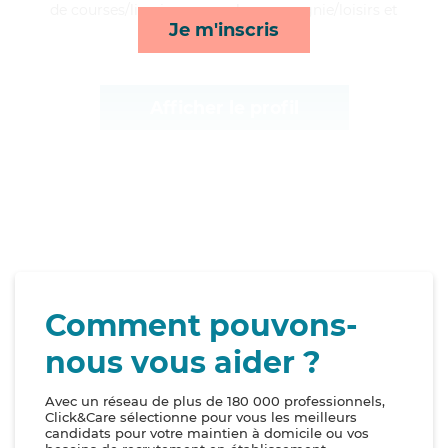
de courses/livraison, rappels, compagnie/loisirs et
Je m'inscris
surveillance de nuit*
Afficher le profil
Comment pouvons-
nous vous aider ?
Avec un réseau de plus de 180 000 professionnels,
Click&Care sélectionne pour vous les meilleurs
candidats pour votre maintien à domicile ou vos