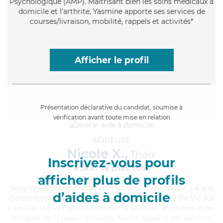
Psychologique (AMP). Maitrisant bien les soins médicaux à
domicile et l'arthrite, Yasmine apporte ses services de
courses/livraison, mobilité, rappels et activités*
Afficher le profil
Présentation déclarative du candidat, soumise à
vérification avant toute mise en relation
SÉRIEUSE
Nicole X.,
Theix
Inscrivez-vous pour
à 5km de chez Vous
afficher plus de profils
Soigneuse
, communicative et attentionnée, Nicole a 4 ans
d’aides à domicile
d'expérience et possède un diplôme d'Assistante De Vie aux
Familles (ADVF). Maitrisant bien la sclérose en plaque et les
troubles de la peau / escarres, Nicole apporte ses services