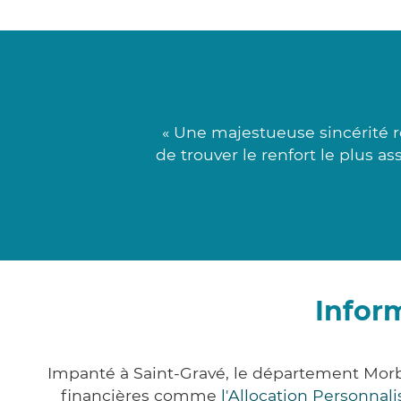
« Une majestueuse sincérité r
de trouver le renfort le plus a
Infor
Impanté à Saint-Gravé, le département Mor
financières comme
l'Allocation Personna