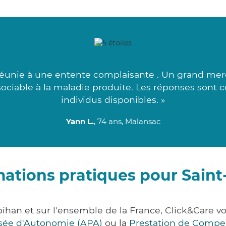
éunie à une entente complaisante . Un grand merci
ssociable à la maladie produite. Les réponses sont 
individus disponibles. »
Yann L.
, 74 ans, Malansac
mations pratiques pour Saint
bihan et sur l'ensemble de la France, Click&Care
lisée d'Autonomie (APA)
ou la
Prestation de Compe