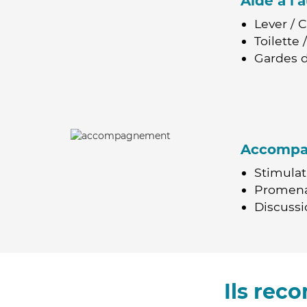
Aide à l
Lever / 
Toilette
Gardes d
Accomp
Stimulat
Promen
Discussio
Ils rec