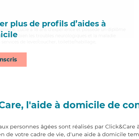
r plus de profils d’aides à
maine, Lucie a 18 ans d'expérience et possède un diplôme
cile
aitrisant bien les troubles neurologiques et la maladie
services de lever/coucher, toilette/habillage,
nscris
Care, l'aide à domicile de co
 aux personnes âgées sont réalisés par Click&Care à
 de votre cadre de vie, d'une aide à domicile tem