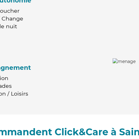
'autonomie
Coucher
 / Change
e nuit
agnement
ion
ades
n / Loisirs
ommandent Click&Care à Sai