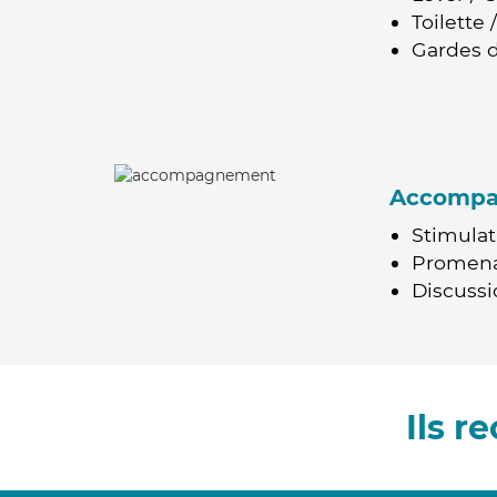
Toilette
Gardes d
Accomp
Stimulat
Promen
Discussio
Ils r