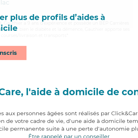
lac
r plus de profils d’aides à
té, Gauthier a 9 ans d'expérience et possède un BEP Carrières
cile
Maitrisant bien le diabète et la démence, Gauthier apporte ses
courses/livraison et transports*
nscris
Care, l'aide à domicile de co
es aux personnes âgées sont réalisés par Click&Care 
 de votre cadre de vie, d'une aide à domicile tem
cile permanente suite à une perte d'autonomie pl
Être rappelé par un conseiller