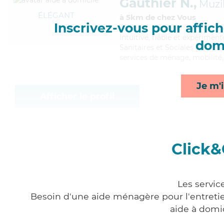
Gauthier N.,
Muzil
ÉLÉGANT
à 5km de chez Vous
Inscrivez-vous pour affiche
Intuitive
, fiable et expérimen
domi
Sanitaires et Sociales (CSS). 
services de ménage, mobilité, 
Je m'i
Afficher le profil
Click&
Les servic
Besoin d'une aide ménagère pour l'entretien
aide à domi