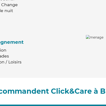
 / Change
e nuit
agnement
ion
ades
n / Loisirs
ecommandent Click&Care à Bi