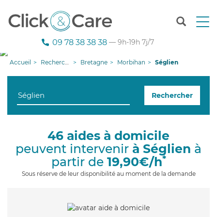
T
o
g
09 78 38 38 38
— 9h-19h 7j/7
g
l
Accueil
Recherche aide à domicile
Bretagne
Morbihan
Séglien
e
n
a
Rechercher
v
i
g
a
46 aides à domicile
t
peuvent intervenir
à Séglien
à
i
o
*
partir de
19,90€/h
n
Sous réserve de leur disponibilité au moment de la demande