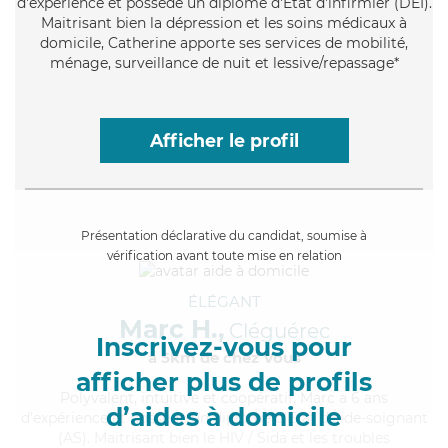
d'expérience et possède un diplôme d'Etat d'infirmier (DEI).
Maitrisant bien la dépression et les soins médicaux à
domicile, Catherine apporte ses services de mobilité,
ménage, surveillance de nuit et lessive/repassage*
Afficher le profil
Présentation déclarative du candidat, soumise à
vérification avant toute mise en relation
ÉLÉGANT
Marc H.,
Cléguérec
Inscrivez-vous pour
à 5km de chez Vous
afficher plus de profils
Polyvalent
, intuitive et coopératif, Marc a 6 ans
d’aides à domicile
d'expérience et possède un diplôme d'Etat d'aide-soignant
(AS). Maitrisant bien le HIV / Sida et les troubles