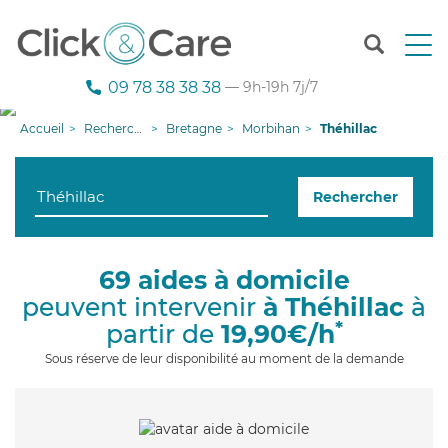
T
o
g
09 78 38 38 38
— 9h-19h 7j/7
g
l
Accueil
Recherche aide à domicile
Bretagne
Morbihan
Théhillac
e
n
a
Rechercher
v
i
g
a
69 aides à domicile
t
peuvent intervenir
à Théhillac
à
i
o
*
partir de
19,90€/h
n
Sous réserve de leur disponibilité au moment de la demande