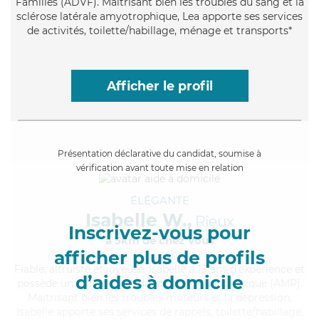
Familles (ADVF). Maitrisant bien les troubles du sang et la
sclérose latérale amyotrophique, Lea apporte ses services
de activités, toilette/habillage, ménage et transports*
Afficher le profil
Présentation déclarative du candidat, soumise à
vérification avant toute mise en relation
ÉLÉGANTE
Isabelle W.,
Rieux
Inscrivez-vous pour
à 5km de chez Vous
afficher plus de profils
Fiable
, altruiste et joyeuse, Isabelle a 18 ans d'expérience et
d’aides à domicile
possède un diplôme d'Aide Médico-Psychologique (AMP).
Maitrisant bien les troubles moteurs et la dépression,
Isabelle apporte ses services de rappels, toilette/habillage,