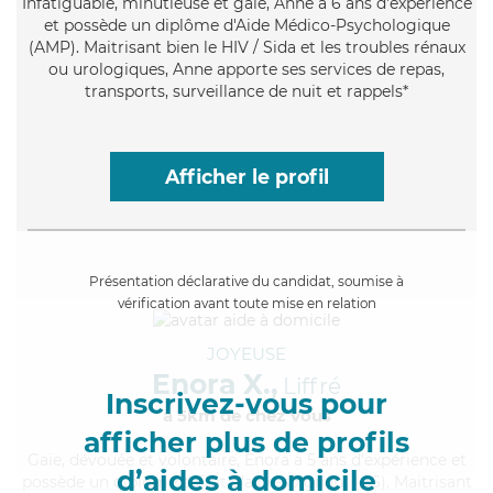
Infatiguable
, minutieuse et gaie, Anne a 6 ans d'expérience
et possède un diplôme d'Aide Médico-Psychologique
(AMP). Maitrisant bien le HIV / Sida et les troubles rénaux
ou urologiques, Anne apporte ses services de repas,
transports, surveillance de nuit et rappels*
Afficher le profil
Présentation déclarative du candidat, soumise à
vérification avant toute mise en relation
JOYEUSE
Enora X.,
Liffré
Inscrivez-vous pour
à 5km de chez Vous
afficher plus de profils
Gaie
, dévouée et volontaire, Enora a 5 ans d'expérience et
d’aides à domicile
possède un diplôme d'Etat d'aide-soignant (AS). Maitrisant