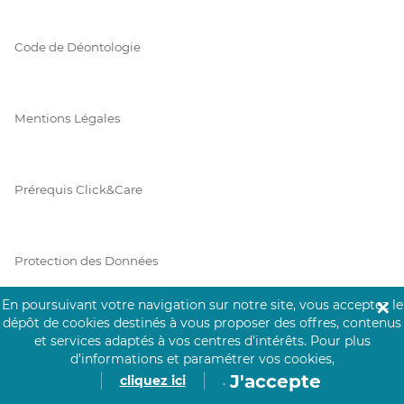
Code de Déontologie
Mentions Légales
Prérequis Click&Care
Protection des Données
En poursuivant votre navigation sur notre site, vous acceptez le
✕
dépôt de cookies destinés à vous proposer des offres, contenus
Vie Privée
et services adaptés à vos centres d’intérêts.
Pour plus
d’informations et paramétrer vos cookies,
J'accepte
cliquez ici
.