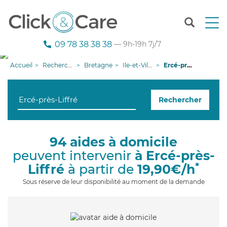
T
o
g
09 78 38 38 38
— 9h-19h 7j/7
g
l
Accueil
Recherche aide à domicile
Bretagne
Ile-et-Vilaine
Ercé-près-Liffré
e
n
a
Rechercher
v
i
g
a
94 aides à domicile
t
peuvent intervenir
à Ercé-près-
i
o
*
Liffré
à partir de
19,90€/h
n
Sous réserve de leur disponibilité au moment de la demande