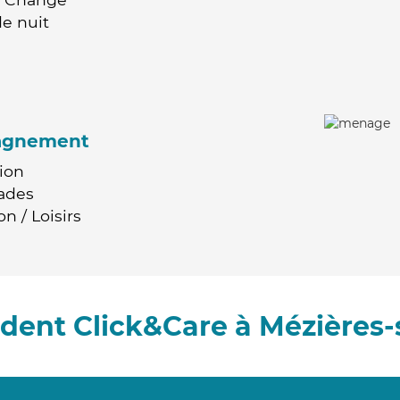
e nuit
agnement
ion
ades
n / Loisirs
dent Click&Care à Mézières