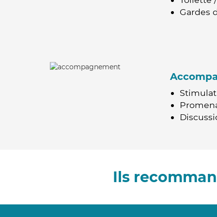
Gardes d
Accomp
Stimulat
Promen
Discussio
Ils recomman