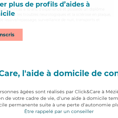
r plus de profils d’aides à
voué, Thomas a 10 ans d'expérience et possède un diplôme
cile
isant bien les troubles neurologiques et la sclérose en plaque,
 lessive/repassage, surveillance de nuit, transports et
nscris
Care, l'aide à domicile de co
ersonnes âgées sont réalisés par Click&Care à Méz
 de votre cadre de vie, d'une aide à domicile tem
cile permanente suite à une perte d'autonomie pl
Être rappelé par un conseiller