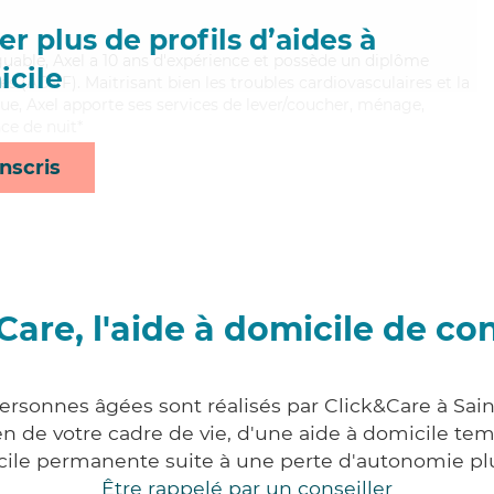
r plus de profils d’aides à
tiguable, Axel a 10 ans d'expérience et possède un diplôme
cile
es (ADVF). Maitrisant bien les troubles cardiovasculaires et la
ue, Axel apporte ses services de lever/coucher, ménage,
nce de nuit*
nscris
Care, l'aide à domicile de co
ersonnes âgées sont réalisés par Click&Care à Sain
 de votre cadre de vie, d'une aide à domicile tem
cile permanente suite à une perte d'autonomie pl
Être rappelé par un conseiller