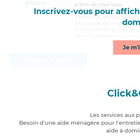
SÉRIEUX
à 5km de chez Vous
Inscrivez-vous pour affiche
Dynamique
, efficace et infa
domi
d'Assistante De Vie aux Famill
sclérose latérale amyotrophiq
lessive/repassage et surveilla
Je m'i
Afficher le profil
Click&
Les services aux p
Besoin d'une aide ménagère pour l'entretien
aide à domi