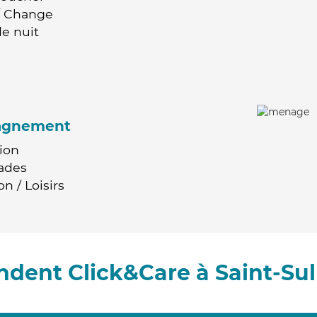
 / Change
e nuit
agnement
ion
ades
n / Loisirs
dent Click&Care à Saint-Sul