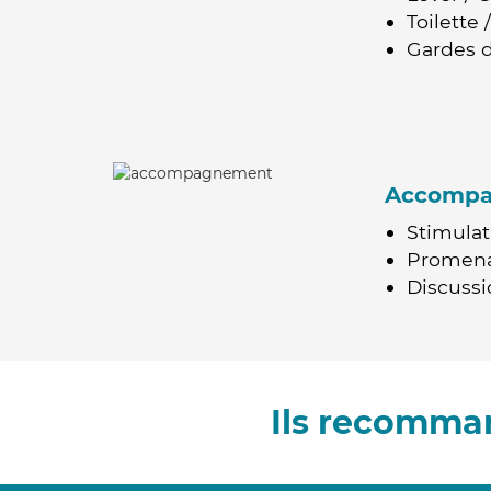
Toilette
Gardes d
Accomp
Stimulat
Promen
Discussio
Ils recomman