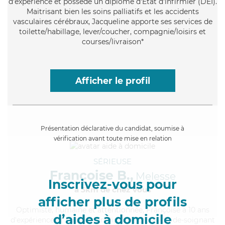
d'expérience et possède un diplôme d'Etat d'infirmier (DEI).
Maitrisant bien les soins palliatifs et les accidents
vasculaires cérébraux, Jacqueline apporte ses services de
toilette/habillage, lever/coucher, compagnie/loisirs et
courses/livraison*
Afficher le profil
Présentation déclarative du candidat, soumise à
vérification avant toute mise en relation
SÉRIEUSE
Françoise B.,
Melesse
Inscrivez-vous pour
à 5km de chez Vous
afficher plus de profils
Optimiste
, humaine et attentionnée, Françoise a 10 ans
d’aides à domicile
d'expérience et possède un diplôme d'Etat d'aide-soignant