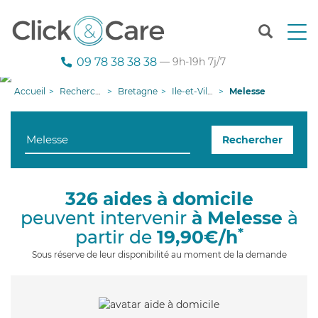
T
o
g
09 78 38 38 38
— 9h-19h 7j/7
g
l
Accueil
Recherche aide à domicile
Bretagne
Ile-et-Vilaine
Melesse
e
n
a
Rechercher
v
i
g
a
326 aides à domicile
t
peuvent intervenir
à Melesse
à
i
o
*
partir de
19,90€/h
n
Sous réserve de leur disponibilité au moment de la demande