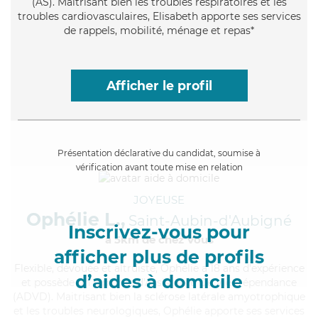
(AS). Maitrisant bien les troubles respiratoires et les
troubles cardiovasculaires, Elisabeth apporte ses services
de rappels, mobilité, ménage et repas*
Afficher le profil
Présentation déclarative du candidat, soumise à
vérification avant toute mise en relation
JOYEUSE
Ophélie L.,
Saint-Aubin-d'Aubigné
Inscrivez-vous pour
à 5km de chez Vous
afficher plus de profils
Flexible
, dévouée et altruiste, Ophélie a 18 ans d'expérience
d’aides à domicile
et possède un diplôme d'Assistante De Vie Dépendance
(ADVD). Maitrisant bien la sclérose latérale amyotrophique
et les troubles neurologiques, Ophélie apporte ses services