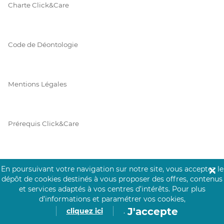
Charte Click&Care
Code de Déontologie
Mentions Légales
Prérequis Click&Care
Protection des Données
En poursuivant votre navigation sur notre site, vous acceptez le
✕
dépôt de cookies destinés à vous proposer des offres, contenus
et services adaptés à vos centres d’intérêts.
Pour plus
d’informations et paramétrer vos cookies,
Vie Privée
J'accepte
cliquez ici
.