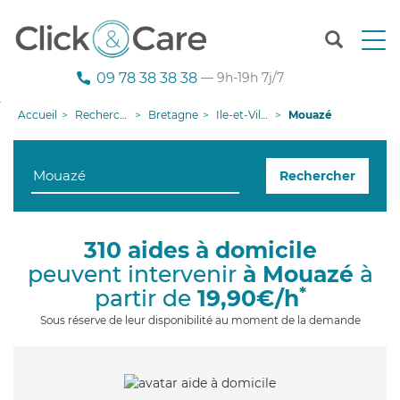
T
o
g
09 78 38 38 38
— 9h-19h 7j/7
g
l
Accueil
Recherche aide à domicile
Bretagne
Ile-et-Vilaine
Mouazé
e
n
a
Rechercher
v
i
g
a
310 aides à domicile
t
peuvent intervenir
à Mouazé
à
i
o
*
partir de
19,90€/h
n
Sous réserve de leur disponibilité au moment de la demande