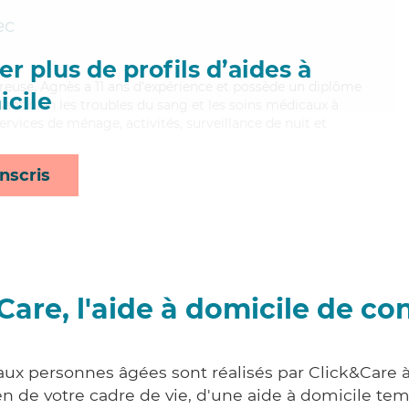
ec
r plus de profils d’aides à
reuse, Agnès a 11 ans d'expérience et possède un diplôme
cile
risant bien les troubles du sang et les soins médicaux à
rvices de ménage, activités, surveillance de nuit et
nscris
Care, l'aide à domicile de co
 aux personnes âgées sont réalisés par Click&Care 
 de votre cadre de vie, d'une aide à domicile tem