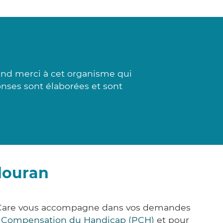
and merci à cet organisme qui
onses sont élaborées et sont
douran
ck&Care vous accompagne dans vos demandes
e Compensation du Handicap (PCH)
et pour