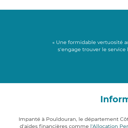
« Une formidable vertuosité 
s'engage trouver le service
Infor
Impanté à Pouldouran, le département Côt
d'aides financières comme
l'Allocation P