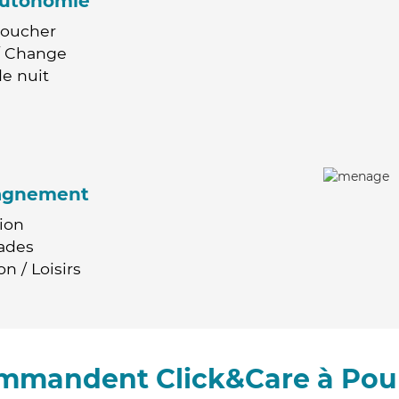
'autonomie
Coucher
 / Change
e nuit
agnement
ion
ades
n / Loisirs
ommandent Click&Care à Po