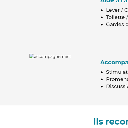
Aide à l
Lever / 
Toilette
Gardes d
Accomp
Stimulat
Promen
Discussio
Ils rec