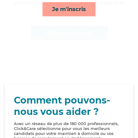
ses services de rappels, lever/coucher, transports et
Je m'inscris
toilette/habillage*
Afficher le profil
Comment pouvons-
nous vous aider ?
Avec un réseau de plus de 180 000 professionnels,
Click&Care sélectionne pour vous les meilleurs
candidats pour votre maintien à domicile ou vos