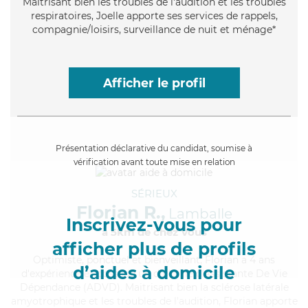
Maitrisant bien les troubles de l'audition et les troubles
respiratoires, Joelle apporte ses services de rappels,
compagnie/loisirs, surveillance de nuit et ménage*
Afficher le profil
Présentation déclarative du candidat, soumise à
vérification avant toute mise en relation
SÉRIEUX
Florian R.,
Lamballe
Inscrivez-vous pour
à 5km de chez Vous
afficher plus de profils
Optimiste
, ponctuel et bienveillant, Florian a 4 ans
d’aides à domicile
d'expérience et possède un diplôme d'Assistante De Vie
Dépendance (ADVD). Maitrisant bien la sclérose latérale
amyotrophique et les troubles de l'audition, Florian apporte