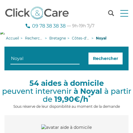
T
o
g
09 78 38 38 38
— 9h-19h 7j/7
g
l
Accueil
Recherche aide à domicile
Bretagne
Côtes-d'armor
Noyal
e
n
a
Rechercher
v
i
g
a
54 aides à domicile
t
peuvent intervenir
à Noyal
à partir
i
o
*
de
19,90€/h
n
Sous réserve de leur disponibilité au moment de la demande