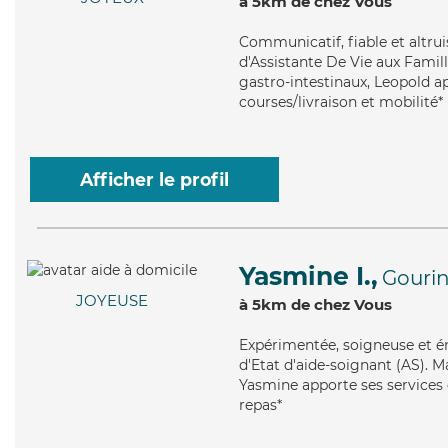
à 5km de chez Vous
Communicatif
, fiable et alt
d'Assistante De Vie aux Famill
gastro-intestinaux, Leopold a
courses/livraison et mobilité*
Afficher le profil
Yasmine I.,
Gouri
JOYEUSE
à 5km de chez Vous
Expérimentée
, soigneuse et 
d'Etat d'aide-soignant (AS). Ma
Yasmine apporte ses services d
repas*