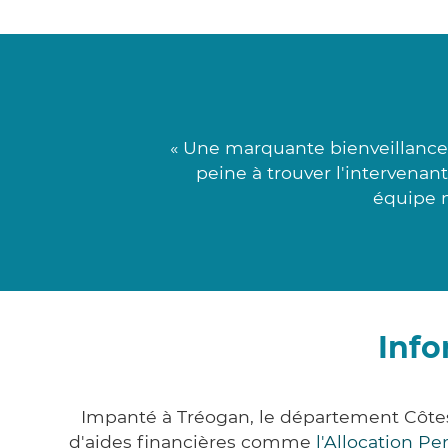
« Une marquante bienveillance 
peine à trouver l'intervenant
équipe m
Info
Impanté à Tréogan, le département Côte
d'aides financières comme
l'Allocation P