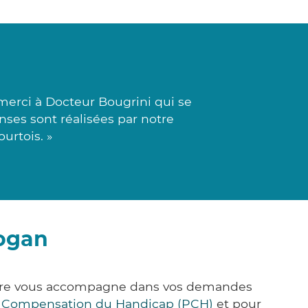
merci à Docteur Bougrini qui se
onses sont réalisées par notre
urtois. »
éogan
&Care vous accompagne dans vos demandes
e Compensation du Handicap (PCH)
et pour