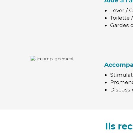
Aide à l
Lever / 
Toilette
Gardes d
Accomp
Stimulat
Promen
Discussio
Ils r