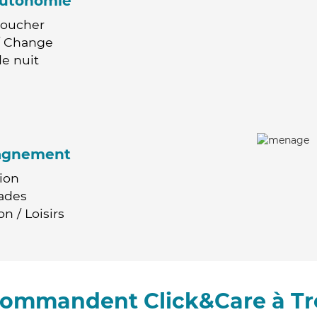
'autonomie
Coucher
 / Change
e nuit
agnement
ion
ades
n / Loisirs
ecommandent Click&Care à T