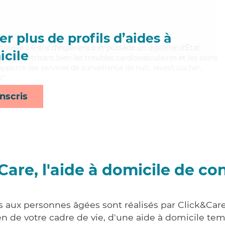
r plus de profils d’aides à
 Aurélie a 6 ans d'expérience et possède un diplôme d'État
cile
AVS). Maitrisant bien les troubles cardiovasculaires et les soins
pporte ses services de surveillance de nuit, lever/coucher,
s*
nscris
Care, l'aide à domicile de co
s aux personnes âgées sont réalisés par Click&Car
 de votre cadre de vie, d'une aide à domicile tem