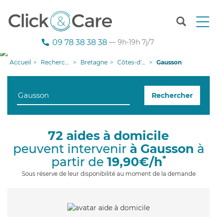
T
o
g
09 78 38 38 38
— 9h-19h 7j/7
g
l
Accueil
Recherche aide à domicile
Bretagne
Côtes-d'armor
Gausson
e
n
a
Rechercher
v
i
g
a
72 aides à domicile
t
peuvent intervenir
à Gausson
à
i
o
*
partir de
19,90€/h
n
Sous réserve de leur disponibilité au moment de la demande