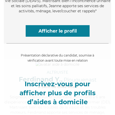
Vie Sociale (DEAVS). Maitrisant bien l'incontinence urinaire
et les soins palliatifs, Jeanne apporte ses services de
activités, ménage, lever/coucher et rappels*
Afficher le profil
Présentation déclarative du candidat, soumise à
vérification avant toute mise en relation
ALTRUISTE
Ferdinand Y.,
Plouguenast
Inscrivez-vous pour
à 5km de chez Vous
afficher plus de profils
Soigneux
, chaleureux et volontaire, Ferdinand a 6 ans
d’aides à domicile
d'expérience et possède un diplôme d'Etat d'infirmier (DEI).
Maitrisant bien les troubles de la vision et les troubles
moteurs, Ferdinand apporte ses services de ménage,