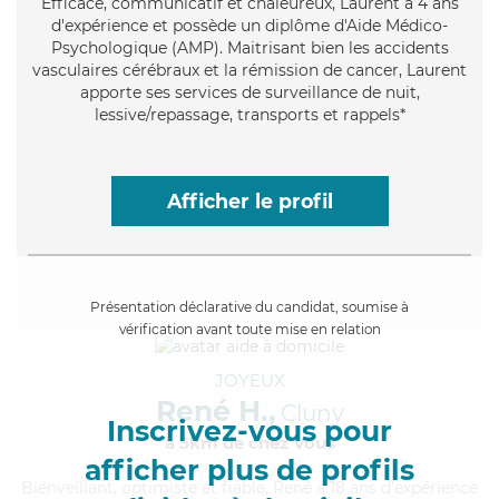
Efficace
, communicatif et chaleureux, Laurent a 4 ans
d'expérience et possède un diplôme d'Aide Médico-
Psychologique (AMP). Maitrisant bien les accidents
vasculaires cérébraux et la rémission de cancer, Laurent
apporte ses services de surveillance de nuit,
lessive/repassage, transports et rappels*
Afficher le profil
Présentation déclarative du candidat, soumise à
vérification avant toute mise en relation
JOYEUX
René H.,
Cluny
Inscrivez-vous pour
à 5km de chez Vous
afficher plus de profils
Bienveillant
, optimiste et fiable, René a 18 ans d'expérience