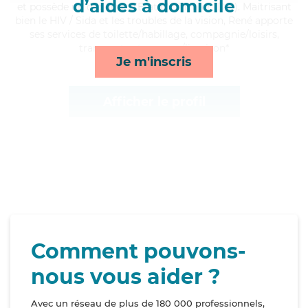
d’aides à domicile
et possède un diplôme d'Etat d'infirmier (DEI). Maitrisant
bien le HIV / Sida et les troubles de la vision, René apporte
ses services de toilette/habillage, compagnie/loisirs,
transports et courses/livraison*
Je m'inscris
Afficher le profil
Comment pouvons-
nous vous aider ?
Avec un réseau de plus de 180 000 professionnels,