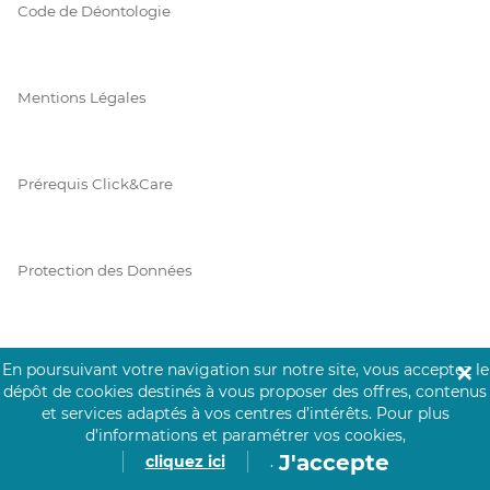
Code de Déontologie
Mentions Légales
Prérequis Click&Care
Protection des Données
Vie Privée
En poursuivant votre navigation sur notre site, vous acceptez le
✕
dépôt de cookies destinés à vous proposer des offres, contenus
et services adaptés à vos centres d’intérêts.
Pour plus
d’informations et paramétrer vos cookies,
PAIEMENT SÉCURISÉ
J'accepte
cliquez ici
.