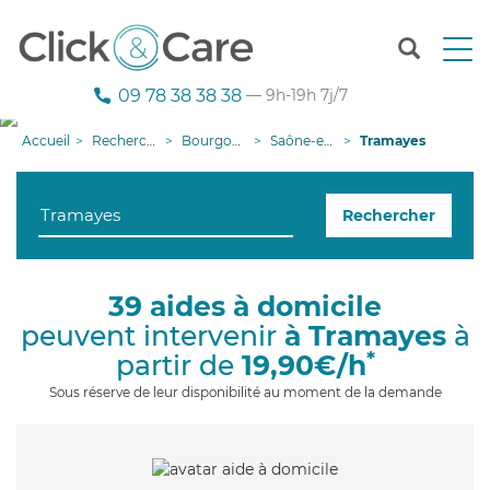
T
o
g
09 78 38 38 38
— 9h-19h 7j/7
g
l
Accueil
Recherche aide à domicile
Bourgogne-Franche-Comté
Saône-et-Loire
Tramayes
e
n
a
Rechercher
v
i
g
a
39 aides à domicile
t
peuvent intervenir
à Tramayes
à
i
o
*
partir de
19,90€/h
n
Sous réserve de leur disponibilité au moment de la demande