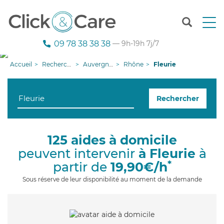
T
o
g
09 78 38 38 38
— 9h-19h 7j/7
g
l
Accueil
Recherche aide à domicile
Auvergne-Rhône-Alpes
Rhône
Fleurie
e
n
a
Rechercher
v
i
g
a
125 aides à domicile
t
peuvent intervenir
à Fleurie
à
i
o
*
partir de
19,90€/h
n
Sous réserve de leur disponibilité au moment de la demande