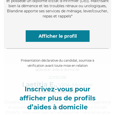
et possède un diplôme d'Etat d'infirmier (DEI). Maitrisant
bien la démence et les troubles rénaux ou urologiques,
Blandine apporte ses services de ménage, lever/coucher,
repas et rappels*
Afficher le profil
Présentation déclarative du candidat, soumise à
vérification avant toute mise en relation
JOYEUSE
Laetitia E.,
Villié-Morgon
Inscrivez-vous pour
à 5km de chez Vous
afficher plus de profils
Coopérative
, gaie et appliquée, Laetitia a 11 ans d'expérience
d’aides à domicile
et possède un diplôme d'État d'Auxiliaire de Vie Sociale
(DEAVS). Maitrisant bien la trachéotomie / ventilation et la