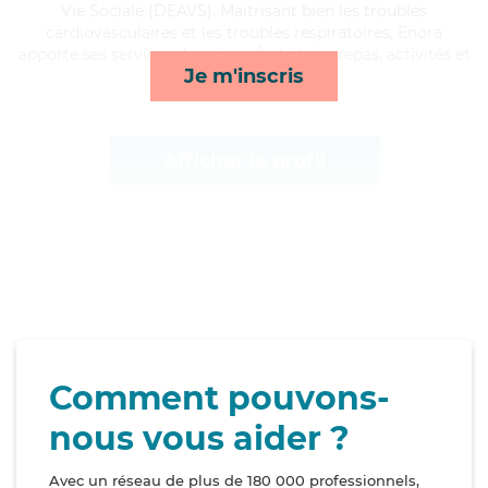
Vie Sociale (DEAVS). Maitrisant bien les troubles
cardiovasculaires et les troubles respiratoires, Enora
apporte ses services de toilette/habillage, repas, activités et
Je m'inscris
compagnie/loisirs*
Afficher le profil
Comment pouvons-
nous vous aider ?
Avec un réseau de plus de 180 000 professionnels,