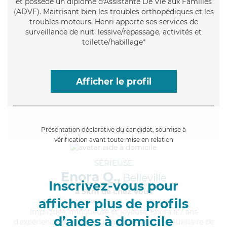
et possède un diplôme d'Assistante De Vie aux Familles
(ADVF). Maitrisant bien les troubles orthopédiques et les
troubles moteurs, Henri apporte ses services de
surveillance de nuit, lessive/repassage, activités et
toilette/habillage*
Afficher le profil
Présentation déclarative du candidat, soumise à
vérification avant toute mise en relation
SÉRIEUSE
Enora Q.,
Belleville
Inscrivez-vous pour
à 5km de chez Vous
afficher plus de profils
Impliquée
, minutieuse et joyeuse, Enora a 7 ans
d’aides à domicile
d'expérience et possède un diplôme d'État d'Auxiliaire de