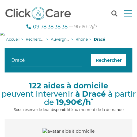
T
o
g
09 78 38 38 38
— 9h-19h 7j/7
g
l
Accueil
Recherche aide à domicile
Auvergne-Rhône-Alpes
Rhône
Dracé
e
n
a
Rechercher
v
i
g
a
122 aides à domicile
t
peuvent intervenir
à Dracé
à partir
i
o
*
de
19,90€/h
n
Sous réserve de leur disponibilité au moment de la demande