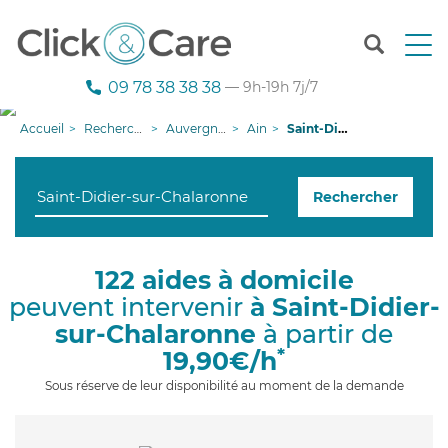
T
o
g
09 78 38 38 38
— 9h-19h 7j/7
g
l
Accueil
Recherche aide à domicile
Auvergne-Rhône-Alpes
Ain
Saint-Didier-sur-Chalaronne
e
n
a
Rechercher
v
i
g
a
122 aides à domicile
t
peuvent intervenir
à Saint-Didier-
i
o
sur-Chalaronne
à partir de
n
*
19,90€/h
Sous réserve de leur disponibilité au moment de la demande