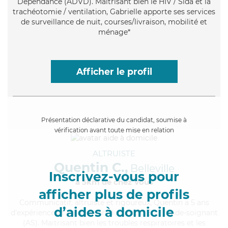
Dépendance (ADVD). Maitrisant bien le HIV / Sida et la
trachéotomie / ventilation, Gabrielle apporte ses services
de surveillance de nuit, courses/livraison, mobilité et
ménage*
Afficher le profil
Présentation déclarative du candidat, soumise à
vérification avant toute mise en relation
ALTRUISTE
Quentin C.,
Belleville
Inscrivez-vous pour
à 5km de chez Vous
afficher plus de profils
Communicatif
, altruiste et rigoureux, Quentin a 5 ans
d’aides à domicile
d'expérience et possède un diplôme d'Etat d'aide-soignant
(AS). Maitrisant bien les troubles respiratoires et les