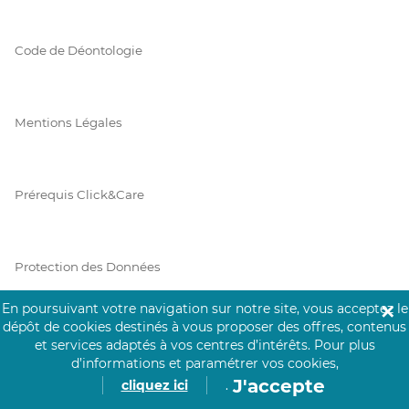
Code de Déontologie
Mentions Légales
Prérequis Click&Care
Protection des Données
En poursuivant votre navigation sur notre site, vous acceptez le
✕
dépôt de cookies destinés à vous proposer des offres, contenus
Vie Privée
et services adaptés à vos centres d’intérêts.
Pour plus
d’informations et paramétrer vos cookies,
J'accepte
cliquez ici
.