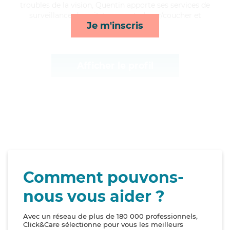
troubles de la vision, Quentin apporte ses services de
surveillance de nuit, transports, lever/coucher et
Je m'inscris
compagnie/loisirs*
Afficher le profil
Comment pouvons-
nous vous aider ?
Avec un réseau de plus de 180 000 professionnels,
Click&Care sélectionne pour vous les meilleurs