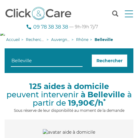
T
o
g
09 78 38 38 38
— 9h-19h 7j/7
g
l
Accueil
Recherche aide à domicile
Auvergne-Rhône-Alpes
Rhône
Belleville
e
n
a
Rechercher
v
i
g
a
125 aides à domicile
t
peuvent intervenir
à Belleville
à
i
o
*
partir de
19,90€/h
n
Sous réserve de leur disponibilité au moment de la demande