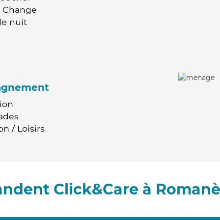
 / Change
e nuit
agnement
ion
ades
n / Loisirs
andent Click&Care à Romanè