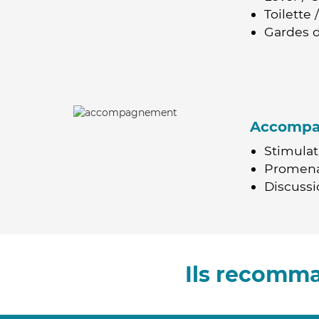
Toilette
Gardes d
Accomp
Stimulat
Promen
Discussio
Ils recomm