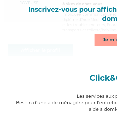
JOYEUSE
à 5km de chez Vous
Inscrivez-vous pour affiche
Impliquée
, communicative et 
domi
diplôme d'Aide Médico-Psychol
et les troubles moteurs, Enor
transports et toilette/habillag
Je m'i
Afficher le profil
Click&
Les services aux
Besoin d'une aide ménagère pour l'entretien
aide à domi