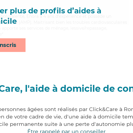
r plus de profils d’aides à
polyvalente, Enora a 4 ans d'expérience et possède un
cile
ogique (AMP). Maitrisant bien les troubles cardiovasculaires
a apporte ses services de ménage, lessive/repassage,
e*
nscris
Care, l'aide à domicile de co
 personnes âgées sont réalisés par Click&Care à R
 de votre cadre de vie, d'une aide à domicile tem
cile permanente suite à une perte d'autonomie pl
Être rappelé par un conseiller