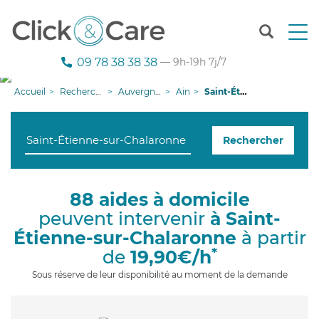
T
o
g
09 78 38 38 38
— 9h-19h 7j/7
g
l
Accueil
Recherche aide à domicile
Auvergne-Rhône-Alpes
Ain
Saint-Étienne-sur-Chalaronne
e
n
a
Rechercher
v
i
g
a
88 aides à domicile
t
peuvent intervenir
à Saint-
i
o
Étienne-sur-Chalaronne
à partir
n
*
de
19,90€/h
Sous réserve de leur disponibilité au moment de la demande