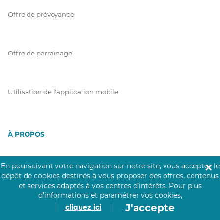
Offre de prévoyance
Offre de parrainage
Utilisation de l'application mobile
À PROPOS
CGU / GGV
En poursuivant votre navigation sur notre site, vous acceptez le
✕
dépôt de cookies destinés à vous proposer des offres, contenus
et services adaptés à vos centres d’intérêts.
Pour plus
d’informations et paramétrer vos cookies,
Charte Click&Care
J'accepte
cliquez ici
.