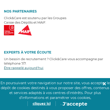
NOS PARTENAIRES
Click&Care est soutenu par les Groupes
Caisse des Dépôts et MAIF.
EXPERTS À VOTRE ÉCOUTE
Un besoin de recrutement ? Click&Care vous accompagne par
téléphone 7/7
.
Être rappelé aujourd'hui
T
É
MOIGNAGES CLIENTS
En poursuivant votre navigation sur notre site, vous acceptez le
✕
dépôt de cookies destinés à vous proposer des offres, contenus
4,6
/5
et services adaptés à vos centres d’intérêts.
Pour plus
Avis clients
récoltés sur
d’informations et paramétrer vos cookies,
Google
J'accepte
cliquez ici
.