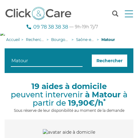
T
o
g
09 78 38 38 38
— 9h-19h 7j/7
g
l
Accueil
Recherche aide à domicile
Bourgogne-Franche-Comté
Saône-et-Loire
Matour
e
n
a
Rechercher
v
i
g
a
19 aides à domicile
t
peuvent intervenir
à Matour
à
i
o
*
partir de
19,90€/h
n
Sous réserve de leur disponibilité au moment de la demande