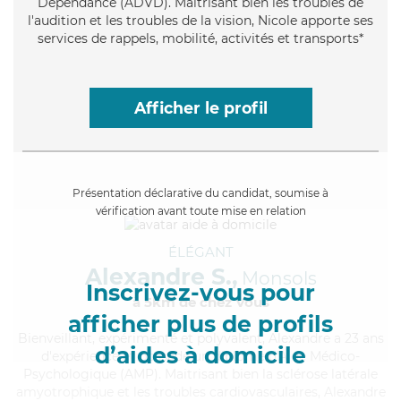
Dépendance (ADVD). Maitrisant bien les troubles de
l'audition et les troubles de la vision, Nicole apporte ses
services de rappels, mobilité, activités et transports*
Afficher le profil
Présentation déclarative du candidat, soumise à
vérification avant toute mise en relation
ÉLÉGANT
Alexandre S.,
Monsols
Inscrivez-vous pour
à 5km de chez Vous
afficher plus de profils
Bienveillant
, expérimenté et polyvalent, Alexandre a 23 ans
d’aides à domicile
d'expérience et possède un diplôme d'Aide Médico-
Psychologique (AMP). Maitrisant bien la sclérose latérale
amyotrophique et les troubles cardiovasculaires, Alexandre