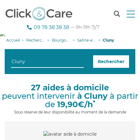
T
o
g
09 78 38 38 38
— 9h-19h 7j/7
g
l
Accueil
Recherche aide à domicile
Bourgogne-Franche-Comté
Saône-et-Loire
Cluny
e
n
a
Rechercher
v
i
g
a
27 aides à domicile
t
peuvent intervenir
à Cluny
à partir
i
o
*
de
19,90€/h
n
Sous réserve de leur disponibilité au moment de la demande