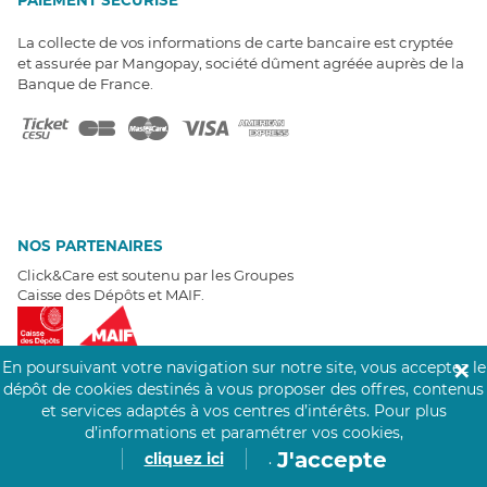
La collecte de vos informations de carte bancaire est cryptée
et assurée par Mangopay, société dûment agréée auprès de la
Banque de France.
NOS PARTENAIRES
Click&Care est soutenu par les Groupes
Caisse des Dépôts et MAIF.
En poursuivant votre navigation sur notre site, vous acceptez le
✕
dépôt de cookies destinés à vous proposer des offres, contenus
et services adaptés à vos centres d’intérêts.
Pour plus
EXPERTS À VOTRE ÉCOUTE
d’informations et paramétrer vos cookies,
J'accepte
Un besoin de recrutement ? Click&Care vous accompagne par
cliquez ici
.
téléphone 7/7
.