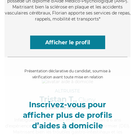
possède un diplôme d'Aide Médico-Psychologique (AMP).
Maitrisant bien la sclérose en plaque et les accidents
vasculaires cérébraux, Florian apporte ses services de repas,
rappels, mobilité et transports*
Afficher le profil
Présentation déclarative du candidat, soumise à
vérification avant toute mise en relation
ALTRUISTE
Tristan T.,
Cluny
Inscrivez-vous pour
à 5km de chez Vous
afficher plus de profils
Infatiguable
, chaleureux et altruiste, Tristan a 6 ans
d’aides à domicile
d'expérience et possède un diplôme d'Etat d'infirmier (DEI).
Maitrisant bien les troubles gastro-intestinaux et les