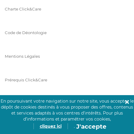
Charte Click&Care
Code de Déontologie
Mentions Légales
Prérequis Click&Care
En poursuivant votre navigation sur notre site, vous acceptez le
✕
Protection des Données
dépôt de cookies destinés à vous proposer des offres, contenus
et services adaptés à vos centres d’intérêts.
Pour plus
d’informations et paramétrer vos cookies,
J'accepte
cliquez ici
.
Vie Privée