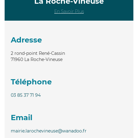
La Roche-Vineuse
En Savoir Plus
Adresse
2 rond-point René-Cassin
71960
La Roche-Vineuse
Téléphone
03 85 37 71 94
Email
mairie.larochevineuse@wanadoo.fr