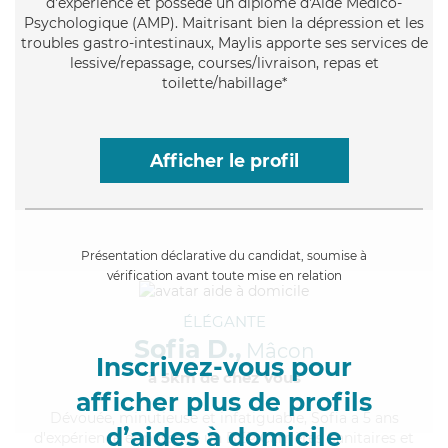
d'expérience et possède un diplôme d'Aide Médico-
Psychologique (AMP). Maitrisant bien la dépression et les
troubles gastro-intestinaux, Maylis apporte ses services de
lessive/repassage, courses/livraison, repas et
toilette/habillage*
Afficher le profil
Présentation déclarative du candidat, soumise à
vérification avant toute mise en relation
ÉLÉGANTE
Sofia D.,
Mâcon
Inscrivez-vous pour
à 5km de chez Vous
afficher plus de profils
Dévouée
, minutieuse et infatiguable, Sofia a 5 ans
d’aides à domicile
d'expérience et possède un BEP Carrières Sanitaires et