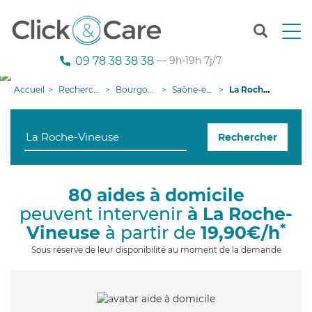
T
o
g
09 78 38 38 38
— 9h-19h 7j/7
g
l
Accueil
Recherche aide à domicile
Bourgogne-Franche-Comté
Saône-et-Loire
La Roche-Vineuse
e
n
a
Rechercher
v
i
g
a
80 aides à domicile
t
peuvent intervenir
à La Roche-
i
o
*
Vineuse
à partir de
19,90€/h
n
Sous réserve de leur disponibilité au moment de la demande