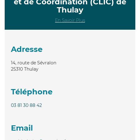
et de Coordination (CLIC) de
Thulay
En Savoir Plus
Adresse
14, route de Sévralon
25310
Thulay
Téléphone
03 81 30 88 42
Email