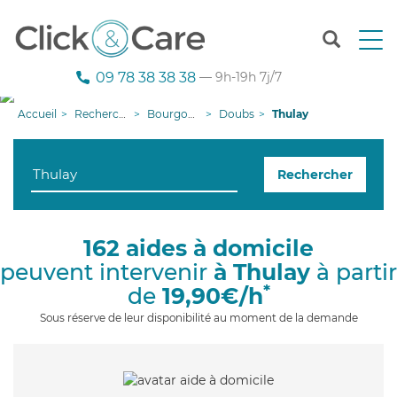
T
o
g
09 78 38 38 38
— 9h-19h 7j/7
g
l
Accueil
Recherche aide à domicile
Bourgogne-Franche-Comté
Doubs
Thulay
e
n
a
Rechercher
v
i
g
a
162 aides à domicile
t
peuvent intervenir
à Thulay
à partir
i
o
*
de
19,90€/h
n
Sous réserve de leur disponibilité au moment de la demande