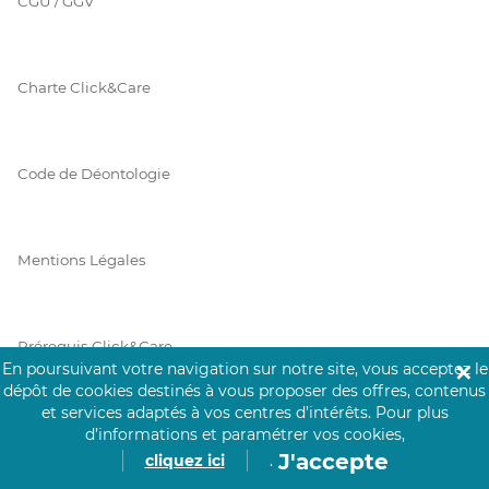
CGU / GGV
Charte Click&Care
Code de Déontologie
Mentions Légales
Prérequis Click&Care
En poursuivant votre navigation sur notre site, vous acceptez le
✕
dépôt de cookies destinés à vous proposer des offres, contenus
et services adaptés à vos centres d’intérêts.
Pour plus
Protection des Données
d’informations et paramétrer vos cookies,
J'accepte
cliquez ici
.