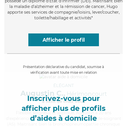
possède un diplôme d'Etat d'infirmier (DEI). Maitrisant bien
la maladie d'alzheimer et la rémission de cancer, Hugo
apporte ses services de compagnie/loisirs, lever/coucher,
toilette/habillage et activités*
Afficher le profil
Présentation déclarative du candidat, soumise à
vérification avant toute mise en relation
ÉLÉGANT
Augustin C.,
Hérimoncourt
Inscrivez-vous pour
à 5km de chez Vous
afficher plus de profils
Flexible
, soigneux et appliqué, Augustin a 20 ans
d’aides à domicile
d'expérience et possède un diplôme d'Etat d'aide-soignant
(AS). Maitrisant bien la bronchopneumopathie chronique