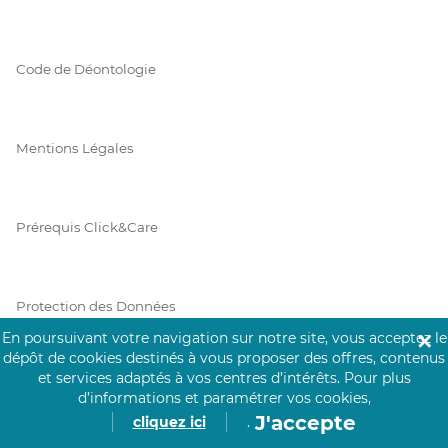
Code de Déontologie
Mentions Légales
Prérequis Click&Care
Protection des Données
En poursuivant votre navigation sur notre site, vous acceptez le
✕
dépôt de cookies destinés à vous proposer des offres, contenus
et services adaptés à vos centres d’intérêts.
Pour plus
Vie Privée
d’informations et paramétrer vos cookies,
J'accepte
cliquez ici
.