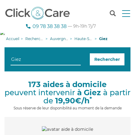
T
o
g
09 78 38 38 38
— 9h-19h 7j/7
g
l
Accueil
Recherche aide à domicile
Auvergne-Rhône-Alpes
Haute-Savoie
Giez
e
n
a
Rechercher
v
i
g
a
173 aides à domicile
t
peuvent intervenir
à Giez
à partir
i
o
*
de
19,90€/h
n
Sous réserve de leur disponibilité au moment de la demande