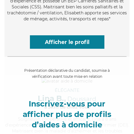
d'expérience et possède un BEP Carrières Sanitaires et
Sociales (CSS). Maitrisant bien les soins palliatifs et la
trachéotomie / ventilation, Elisabeth apporte ses services
de ménage, activités, transports et repas*
Afficher le profil
Présentation déclarative du candidat, soumise à
vérification avant toute mise en relation
ÉLÉGANTE
Lina B.,
Doussard
Inscrivez-vous pour
à 5km de chez Vous
afficher plus de profils
Soigneuse
, coopérative et efficace, Lina a 8 ans
d’aides à domicile
d'expérience et possède un diplôme d'Etat d'infirmier (DEI).
Maitrisant bien la maladie d'alzheimer et les troubles