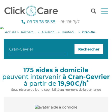
T
o
g
09 78 38 38 38
— 9h-19h 7j/7
g
l
Accueil
Recherche aide à domicile
Auvergne-Rhône-Alpes
Haute-Savoie
Cran-Gevrier
e
n
a
Rechercher
v
i
g
a
175 aides à domicile
t
peuvent intervenir
à Cran-Gevrier
i
o
*
à partir de
19,90€/h
n
Sous réserve de leur disponibilité au moment de la demande