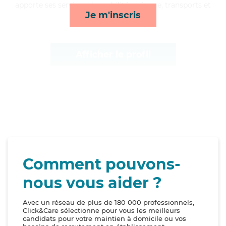
apporte ses services de mobilité, ménage, transports et
Je m'inscris
compagnie/loisirs*
Afficher le profil
Comment pouvons-
nous vous aider ?
Avec un réseau de plus de 180 000 professionnels,
Click&Care sélectionne pour vous les meilleurs
candidats pour votre maintien à domicile ou vos