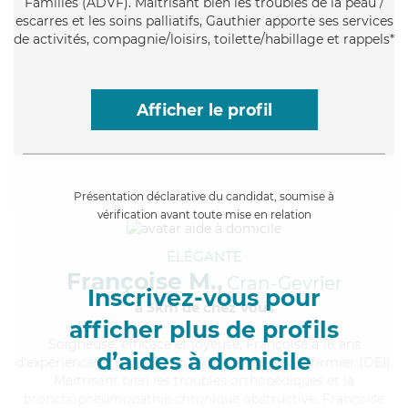
Familles (ADVF). Maitrisant bien les troubles de la peau /
escarres et les soins palliatifs, Gauthier apporte ses services
de activités, compagnie/loisirs, toilette/habillage et rappels*
Afficher le profil
Présentation déclarative du candidat, soumise à
vérification avant toute mise en relation
ÉLÉGANTE
Françoise M.,
Cran-Gevrier
Inscrivez-vous pour
à 5km de chez Vous
afficher plus de profils
Soigneuse
, efficace et joyeuse, Françoise a 18 ans
d’aides à domicile
d'expérience et possède un diplôme d'Etat d'infirmier (DEI).
Maitrisant bien les troubles orthopédiques et la
bronchopneumopathie chronique obstructive, Françoise