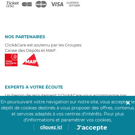
NOS PARTENAIRES
Click&Care est soutenu par les Groupes
Caisse des Dépôts et MAIF.
EXPERTS À VOTRE ÉCOUTE
Un besoin de recrutement ? Click&Care vous accompagne par
téléphone 7/7
.
En poursuivant votre navigation sur notre site, vous acceptez le
✕
Être rappelé aujourd'hui
dépôt de cookies destinés à vous proposer des offres, contenus
et services adaptés à vos centres d’intérêts.
Pour plus
d’informations et paramétrer vos cookies,
T
É
MOIGNAGES CLIENTS
J'accepte
cliquez ici
.