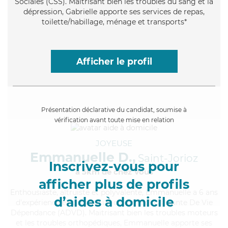
Sociales (CSS). Maitrisant bien les troubles du sang et la
dépression, Gabrielle apporte ses services de repas,
toilette/habillage, ménage et transports*
Afficher le profil
Présentation déclarative du candidat, soumise à
vérification avant toute mise en relation
JOYEUSE
Emmanuelle D.,
Saint-Jorioz
Inscrivez-vous pour
à 5km de chez Vous
afficher plus de profils
Enthousiaste
, altruiste et polyvalente, Emmanuelle a 6 ans
d’aides à domicile
d'expérience et possède un diplôme d'Assistante De Vie
Dépendance (ADVD). Maitrisant bien les troubles moteurs
et les troubles orthopédiques, Emmanuelle apporte ses