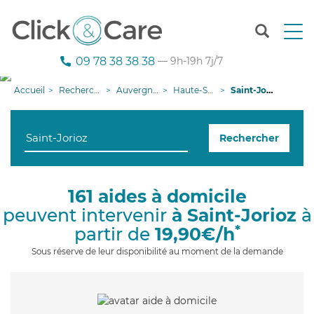
T
o
g
09 78 38 38 38
— 9h-19h 7j/7
g
l
Accueil
Recherche aide à domicile
Auvergne-Rhône-Alpes
Haute-Savoie
Saint-Jorioz
e
n
a
Rechercher
v
i
g
a
161 aides à domicile
t
peuvent intervenir
à Saint-Jorioz
à
i
o
*
partir de
19,90€/h
n
Sous réserve de leur disponibilité au moment de la demande