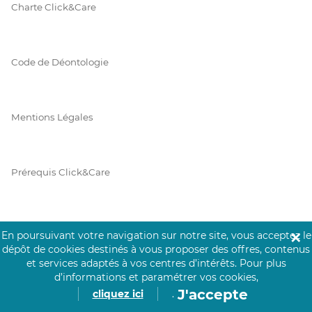
Charte Click&Care
Code de Déontologie
Mentions Légales
Prérequis Click&Care
Protection des Données
En poursuivant votre navigation sur notre site, vous acceptez le
✕
dépôt de cookies destinés à vous proposer des offres, contenus
et services adaptés à vos centres d’intérêts.
Pour plus
d’informations et paramétrer vos cookies,
Vie Privée
J'accepte
cliquez ici
.