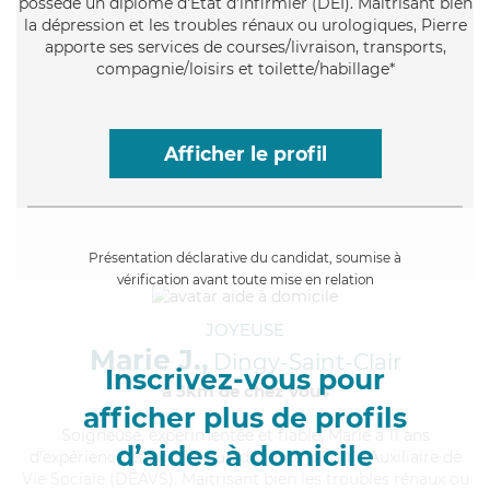
possède un diplôme d'Etat d'infirmier (DEI). Maitrisant bien
la dépression et les troubles rénaux ou urologiques, Pierre
apporte ses services de courses/livraison, transports,
compagnie/loisirs et toilette/habillage*
Afficher le profil
Présentation déclarative du candidat, soumise à
vérification avant toute mise en relation
JOYEUSE
Marie J.,
Dingy-Saint-Clair
Inscrivez-vous pour
à 5km de chez Vous
afficher plus de profils
Soigneuse
, expérimentée et fiable, Marie a 11 ans
d’aides à domicile
d'expérience et possède un diplôme d'État d'Auxiliaire de
Vie Sociale (DEAVS). Maitrisant bien les troubles rénaux ou