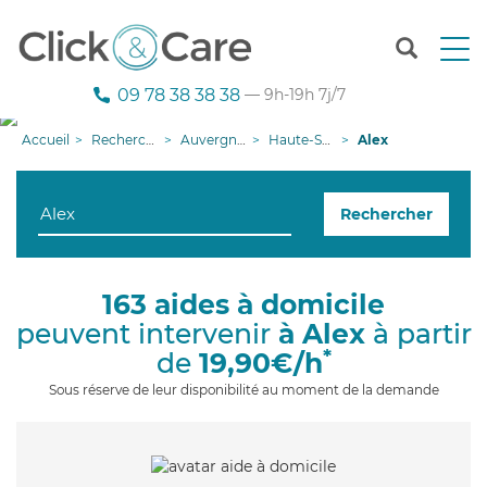
T
o
g
09 78 38 38 38
— 9h-19h 7j/7
g
l
Accueil
Recherche aide à domicile
Auvergne-Rhône-Alpes
Haute-Savoie
Alex
e
n
a
Rechercher
v
i
g
a
163 aides à domicile
t
peuvent intervenir
à Alex
à partir
i
o
*
de
19,90€/h
n
Sous réserve de leur disponibilité au moment de la demande