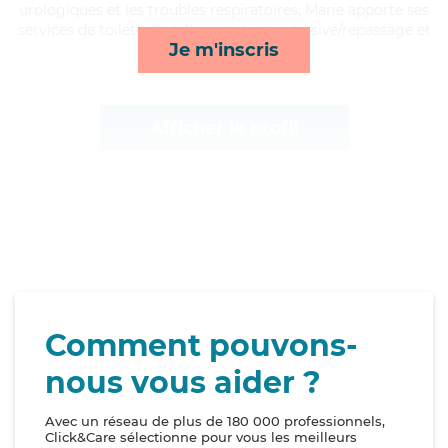
urologiques et les troubles respiratoires, Marie apporte ses
services de toilette/habillage, activités, lessive/repassage et
Je m'inscris
surveillance de nuit*
Afficher le profil
Comment pouvons-
nous vous aider ?
Avec un réseau de plus de 180 000 professionnels,
Click&Care sélectionne pour vous les meilleurs