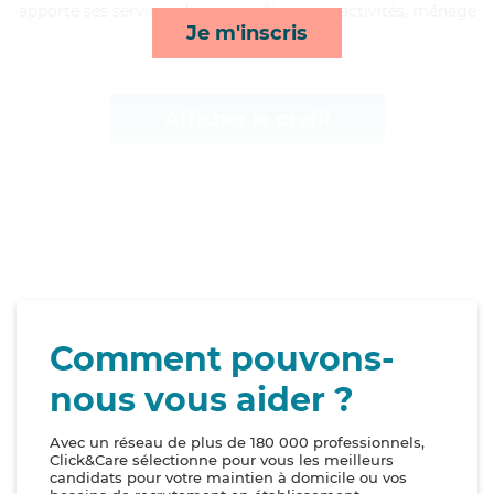
apporte ses services de courses/livraison, activités, ménage
Je m'inscris
et mobilité*
Afficher le profil
Comment pouvons-
nous vous aider ?
Avec un réseau de plus de 180 000 professionnels,
Click&Care sélectionne pour vous les meilleurs
candidats pour votre maintien à domicile ou vos