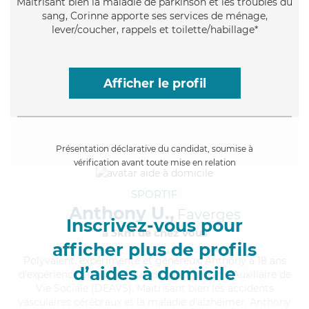
Maitrisant bien la maladie de parkinson et les troubles du
sang, Corinne apporte ses services de ménage,
lever/coucher, rappels et toilette/habillage*
Afficher le profil
Présentation déclarative du candidat, soumise à
vérification avant toute mise en relation
SPORTIF
Anthony U.,
Faverges
Inscrivez-vous pour
à 5km de chez Vous
afficher plus de profils
Polyvalent
, expérimenté et généreux, Anthony a 18 ans
d’aides à domicile
d'expérience et possède un diplôme d'État d'Auxiliaire de
Vie Sociale (DEAVS). Maitrisant bien les accidents
vasculaires cérébraux et la maladie d'alzheimer, Anthony