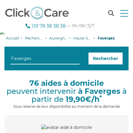
T
o
g
09 78 38 38 38
— 9h-19h 7j/7
g
l
Accueil
Recherche aide à domicile
Auvergne-Rhône-Alpes
Haute-Savoie
Faverges
e
n
a
Rechercher
v
i
g
a
76 aides à domicile
t
peuvent intervenir
à Faverges
à
i
o
*
partir de
19,90€/h
n
Sous réserve de leur disponibilité au moment de la demande