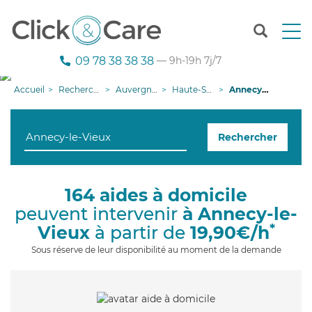
T
o
g
09 78 38 38 38
— 9h-19h 7j/7
g
l
Accueil
Recherche aide à domicile
Auvergne-Rhône-Alpes
Haute-Savoie
Annecy-le-Vieux
e
n
a
Rechercher
v
i
g
a
164 aides à domicile
t
peuvent intervenir
à Annecy-le-
i
o
*
Vieux
à partir de
19,90€/h
n
Sous réserve de leur disponibilité au moment de la demande