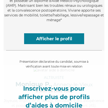
et possède un diplôme d'Aide Médico-Psychologique
(AMP). Maitrisant bien les troubles rénaux ou urologiques
et la convalescence postopératoire, Viviane apporte ses
services de mobilité, toilette/habillage, lessive/repassage et
ménage*
Afficher le profil
Présentation déclarative du candidat, soumise à
vérification avant toute mise en relation
ALTRUISTE
Monique P.,
Annecy-le-Vieux
Inscrivez-vous pour
à 5km de chez Vous
afficher plus de profils
Joyeuse
, impliquée et flexible, Monique a 9 ans d'expérience
d’aides à domicile
et possède un diplôme d'Etat d'aide-soignant (AS).