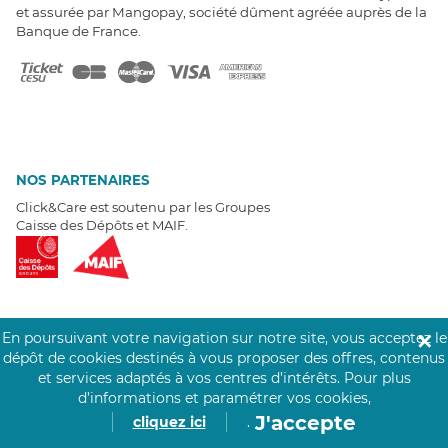
et assurée par Mangopay, société dûment agréée auprès de la
Banque de France.
NOS PARTENAIRES
Click&Care est soutenu par les Groupes
Caisse des Dépôts et MAIF.
En poursuivant votre navigation sur notre site, vous acceptez le
✕
EXPERTS À VOTRE ÉCOUTE
dépôt de cookies destinés à vous proposer des offres, contenus
Un besoin de recrutement ? Click&Care vous accompagne par
et services adaptés à vos centres d’intérêts.
Pour plus
téléphone 7/7
.
d’informations et paramétrer vos cookies,
Être rappelé aujourd'hui
J'accepte
cliquez ici
.