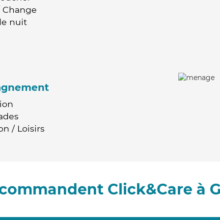
 / Change
e nuit
agnement
ion
ades
n / Loisirs
recommandent Click&Care à G