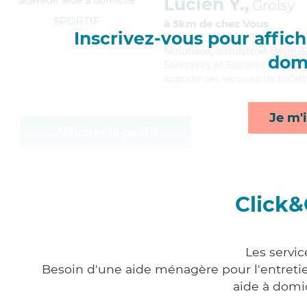
Lucien Y.,
Groisy
SPORTIF
à 5km de chez Vous
Inscrivez-vous pour affiche
Minutieux
, altruiste et dévou
domi
Sanitaires et Sociales (CSS). M
apporte ses services de toilett
Je m'i
Afficher le profil
Click&
Les servic
Besoin d'une aide ménagère pour l'entretien
aide à domi