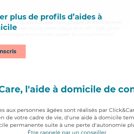
r plus de profils d’aides à
é, Lucien a 20 ans d'expérience et possède un BEP Carrières
cile
aitrisant bien la sclérose en plaque et le HIV / Sida, Lucien
e/habillage, lever/coucher, rappels et courses/livraison*
nscris
Care, l'aide à domicile de co
es aux personnes âgées sont réalisés par Click&Car
 de votre cadre de vie, d'une aide à domicile tem
cile permanente suite à une perte d'autonomie pl
Être rappelé par un conseiller