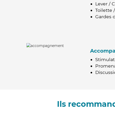
Lever / 
Toilette
Gardes d
Accomp
Stimulat
Promen
Discussio
Ils recommand