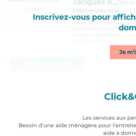
Jacques K.,
Saint
JOYEUX
à 5km de chez Vous
Inscrivez-vous pour affiche
Fiable
, bienveillant et impliq
domi
d'Assistante De Vie Dépendanc
troubles orthopédiques, Jacque
et lessive/repassage*
Je m'i
Afficher le profil
Click&
Les services aux pe
Besoin d'une aide ménagère pour l'entretien
aide à domi