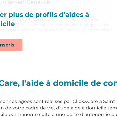
-Julien-en-Genevois
r plus de profils d’aides à
ué, Jacques a 4 ans d'expérience et possède un diplôme
cile
e (ADVD). Maitrisant bien les troubles neurologiques et les
s apporte ses services de mobilité, rappels, toilette/habillage
nscris
Care, l'aide à domicile de co
rsonnes âgées sont réalisés par Click&Care à Saint
 de votre cadre de vie, d'une aide à domicile tem
cile permanente suite à une perte d'autonomie pl