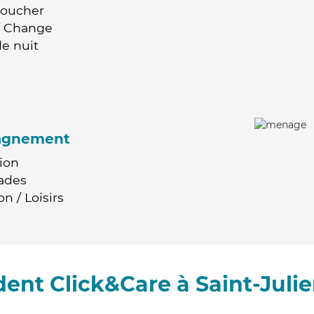
Coucher
 / Change
e nuit
agnement
ion
ades
n / Loisirs
ent Click&Care à Saint-Juli