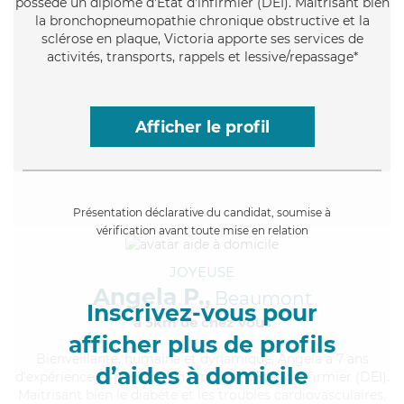
possède un diplôme d'Etat d'infirmier (DEI). Maitrisant bien
la bronchopneumopathie chronique obstructive et la
sclérose en plaque, Victoria apporte ses services de
activités, transports, rappels et lessive/repassage*
Afficher le profil
Présentation déclarative du candidat, soumise à
vérification avant toute mise en relation
JOYEUSE
Angela P.,
Beaumont
Inscrivez-vous pour
à 5km de chez Vous
afficher plus de profils
Bienveillante
, humaine et dynamique, Angela a 7 ans
d’aides à domicile
d'expérience et possède un diplôme d'Etat d'infirmier (DEI).
Maitrisant bien le diabète et les troubles cardiovasculaires,