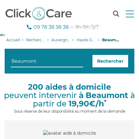
T
o
g
09 78 38 38 38
— 9h-19h 7j/7
g
l
Accueil
Recherche aide à domicile
Auvergne-Rhône-Alpes
Haute-Savoie
Beaumont
e
n
a
Rechercher
v
i
g
a
200 aides à domicile
t
peuvent intervenir
à Beaumont
à
i
o
*
partir de
19,90€/h
n
Sous réserve de leur disponibilité au moment de la demande