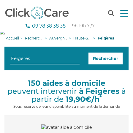
T
o
g
09 78 38 38 38
— 9h-19h 7j/7
g
l
Accueil
Recherche aide à domicile
Auvergne-Rhône-Alpes
Haute-Savoie
Feigères
e
n
a
Rechercher
v
i
g
a
150 aides à domicile
t
peuvent intervenir
à Feigères
à
i
o
*
partir de
19,90€/h
n
Sous réserve de leur disponibilité au moment de la demande