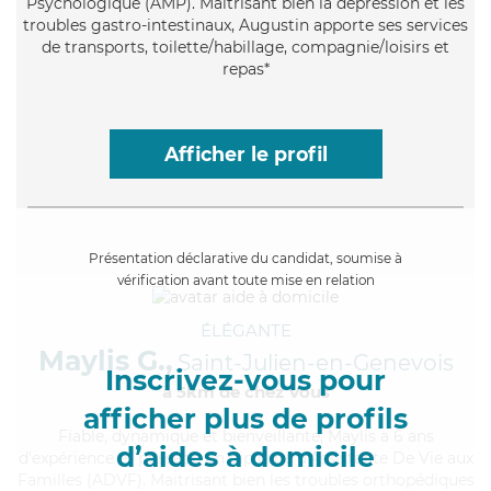
Psychologique (AMP). Maitrisant bien la dépression et les
troubles gastro-intestinaux, Augustin apporte ses services
de transports, toilette/habillage, compagnie/loisirs et
repas*
Afficher le profil
Présentation déclarative du candidat, soumise à
vérification avant toute mise en relation
ÉLÉGANTE
Maylis G.,
Saint-Julien-en-Genevois
Inscrivez-vous pour
à 5km de chez Vous
afficher plus de profils
Fiable
, dynamique et bienveillante, Maylis a 6 ans
d’aides à domicile
d'expérience et possède un diplôme d'Assistante De Vie aux
Familles (ADVF). Maitrisant bien les troubles orthopédiques