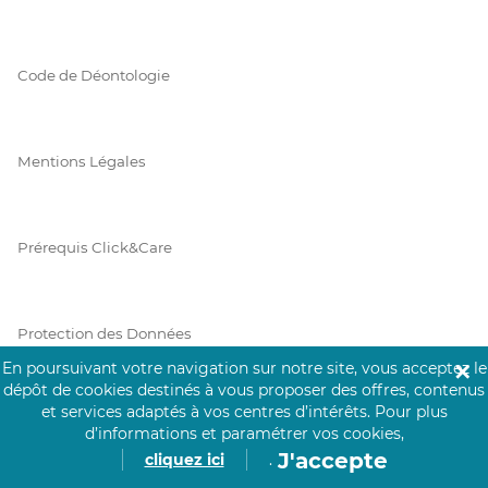
Code de Déontologie
Mentions Légales
Prérequis Click&Care
Protection des Données
En poursuivant votre navigation sur notre site, vous acceptez le
✕
dépôt de cookies destinés à vous proposer des offres, contenus
et services adaptés à vos centres d’intérêts.
Pour plus
Vie Privée
d’informations et paramétrer vos cookies,
J'accepte
cliquez ici
.