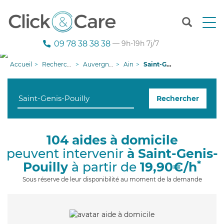
T
o
g
09 78 38 38 38
— 9h-19h 7j/7
g
l
Accueil
Recherche aide à domicile
Auvergne-Rhône-Alpes
Ain
Saint-Genis-Pouilly
e
n
a
Rechercher
v
i
g
a
104 aides à domicile
t
peuvent intervenir
à Saint-Genis-
i
o
*
Pouilly
à partir de
19,90€/h
n
Sous réserve de leur disponibilité au moment de la demande