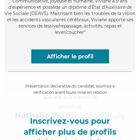
Communicative
, joyeuse et humaine, Viviane a 9 ans
d'expérience et possède un diplôme d'État d'Auxiliaire de
Vie Sociale (DEAVS). Maitrisant bien les troubles de la vision
et les accidents vasculaires cérébraux, Viviane apporte ses
services de lessive/repassage, activités, repas et
lever/coucher*
Afficher le profil
Présentation déclarative du candidat, soumise à
vérification avant toute mise en relation
SPORTIVE
Nathalie W.,
Saint-Genis-Pouilly
Inscrivez-vous pour
à 5km de chez Vous
afficher plus de profils
Efficace
, appliquée et humaine, Nathalie a 14 ans