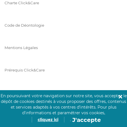
Charte Click&Care
Code de Déontologie
Mentions Légales
Prérequis Click&Care
Protection des Données
En poursuivant votre navigation sur notre site, vous acceptez le
✕
dépôt de cookies destinés à vous proposer des offres, contenus
et services adaptés à vos centres d’intérêts.
Pour plus
d’informations et paramétrer vos cookies,
Vie Privée
J'accepte
cliquez ici
.