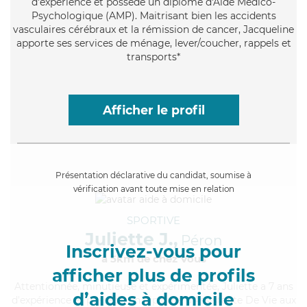
d'expérience et possède un diplôme d'Aide Médico-
Psychologique (AMP). Maitrisant bien les accidents
vasculaires cérébraux et la rémission de cancer, Jacqueline
apporte ses services de ménage, lever/coucher, rappels et
transports*
Afficher le profil
Présentation déclarative du candidat, soumise à
vérification avant toute mise en relation
SPORTIVE
Juliette J.,
Péron
Inscrivez-vous pour
à 5km de chez Vous
afficher plus de profils
Attentionnée
, minutieuse et expérimentée, Juliette a 7 ans
d’aides à domicile
d'expérience et possède un diplôme d'Assistante De Vie aux