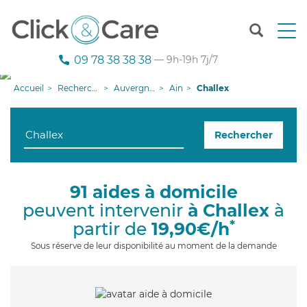
T
o
g
09 78 38 38 38
— 9h-19h 7j/7
g
l
Accueil
Recherche aide à domicile
Auvergne-Rhône-Alpes
Ain
Challex
e
n
a
Rechercher
v
i
g
a
91 aides à domicile
t
peuvent intervenir
à Challex
à
i
o
*
partir de
19,90€/h
n
Sous réserve de leur disponibilité au moment de la demande