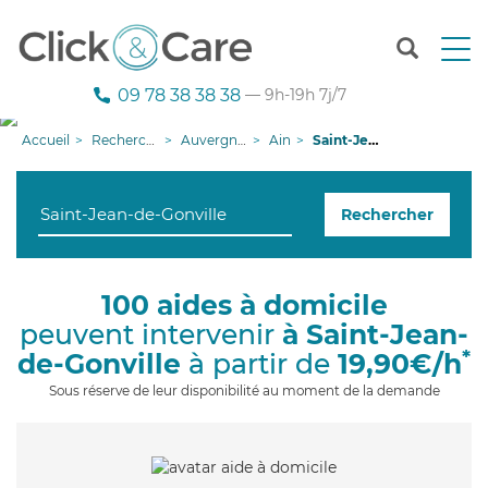
T
o
g
09 78 38 38 38
— 9h-19h 7j/7
g
l
Accueil
Recherche aide à domicile
Auvergne-Rhône-Alpes
Ain
Saint-Jean-de-Gonville
e
n
a
Rechercher
v
i
g
a
100 aides à domicile
t
peuvent intervenir
à Saint-Jean-
i
o
*
de-Gonville
à partir de
19,90€/h
n
Sous réserve de leur disponibilité au moment de la demande