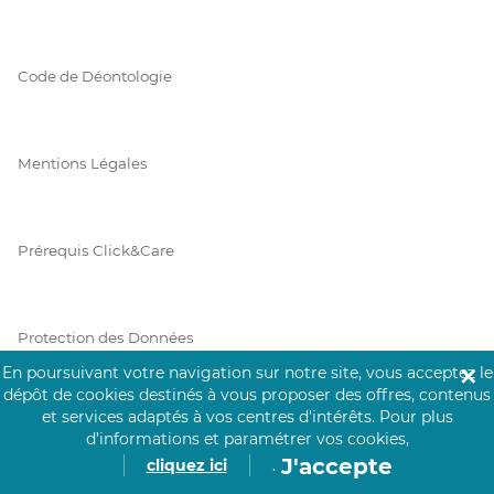
Code de Déontologie
Mentions Légales
Prérequis Click&Care
Protection des Données
En poursuivant votre navigation sur notre site, vous acceptez le
✕
dépôt de cookies destinés à vous proposer des offres, contenus
et services adaptés à vos centres d’intérêts.
Pour plus
Vie Privée
d’informations et paramétrer vos cookies,
J'accepte
cliquez ici
.