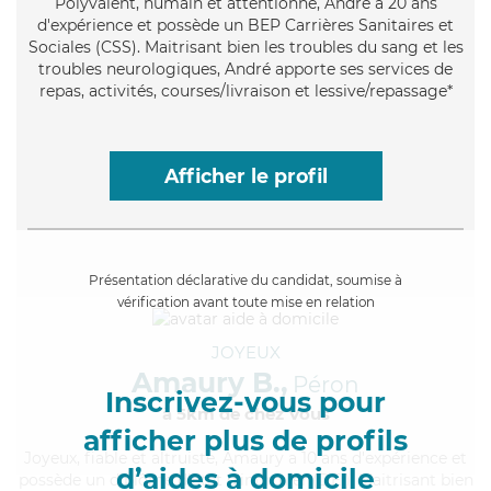
Polyvalent
, humain et attentionné, André a 20 ans
d'expérience et possède un BEP Carrières Sanitaires et
Sociales (CSS). Maitrisant bien les troubles du sang et les
troubles neurologiques, André apporte ses services de
repas, activités, courses/livraison et lessive/repassage*
Afficher le profil
Présentation déclarative du candidat, soumise à
vérification avant toute mise en relation
JOYEUX
Amaury B.,
Péron
Inscrivez-vous pour
à 5km de chez Vous
afficher plus de profils
Joyeux
, fiable et altruiste, Amaury a 10 ans d'expérience et
d’aides à domicile
possède un diplôme d'Etat d'infirmier (DEI). Maitrisant bien