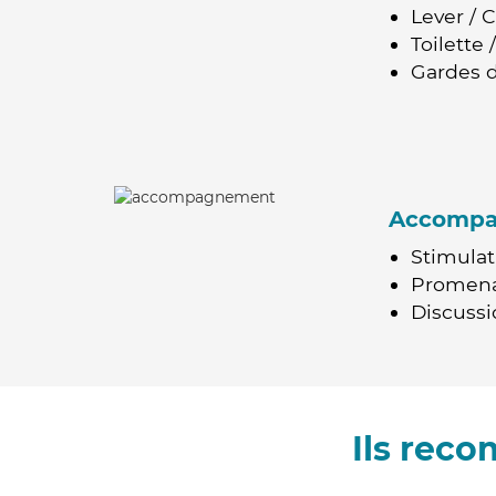
Lever / 
Toilette
Gardes d
Accomp
Stimulat
Promen
Discussio
Ils rec