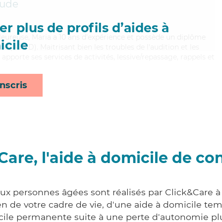
aude
r plus de profils d’aides à
aleureuse, Maria a 10 ans d'expérience et possède un diplôme
cile
 (ADVD). Maitrisant bien les troubles de l'audition et les
apporte ses services de activités, lessive/repassage, rappels et
nscris
Care, l'aide à domicile de co
aux personnes âgées sont réalisés par Click&Care à
 de votre cadre de vie, d'une aide à domicile tem
cile permanente suite à une perte d'autonomie pl