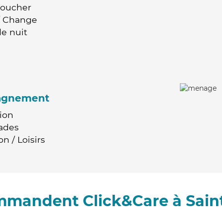
Coucher
 / Change
e nuit
agnement
ion
ades
n / Loisirs
ommandent Click&Care à Sain