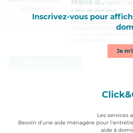
Maria B.,
Saint-Cl
ALTRUISTE
à 5km de chez Vous
Inscrivez-vous pour affiche
Appliquée
, coopérative et ch
domi
d'Assistante De Vie Dépendance
troubles neurologiques, Maria 
toilette/habillage*
Je m'i
Afficher le profil
Click&
Les services 
Besoin d'une aide ménagère pour l'entretien
aide à domi